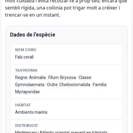
molt cuidada i evita recolzar-te a prop seu: encara que
sembli rígida, una colònia pot trigar molt a créixer i
trencar-se en un instant.
Dades de l'espècie
NOM COMÚ
Fals corall
TAXONOMIA
Regne: Animalia · Fílum: Bryozoa · Classe:
Gymnolaemata · Ordre: Cheilostomatida · Família:
Myriaporidae
HÀBITAT
Ambients marins
DISTRIBUCIÓ
Mediterrani i Atlàntic oriental; present en hàbitats