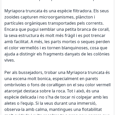
Myriapora truncata és una espècie filtradora. Els seus
zooides capturen microorganismes, plàncton i
partícules orgàniques transportades pels corrents.
Encara que pugui semblar una petita branca de corall,
la seva estructura és molt més fràgil i es pot trencar
amb facilitat. A més, les parts mortes o seques perden
el color vermellós i es tornen blanquinoses, cosa que
ajuda a distingir els fragments danyats de les colònies
vives.
Per als bussejadors, trobar una Myriapora truncata és
una escena molt bonica, especialment en parets
ombrívoles o fons de coral·ligen on el seu color vermell
ataronjat destaca sobre la roca. Tot i això, és una
espècie delicada i no s'ha de tocar ni colpejar amb les
aletes o l'equip. Si la veus durant una immersió,
observa-la amb calma, mantingues una flotabilitat