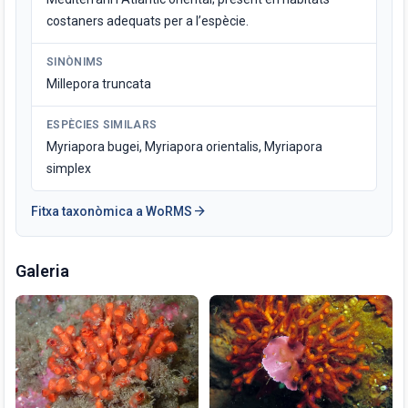
costaners adequats per a l’espècie.
SINÒNIMS
Millepora truncata
ESPÈCIES SIMILARS
Myriapora bugei, Myriapora orientalis, Myriapora
simplex
arrow_forward
Fitxa taxonòmica a WoRMS
Galeria