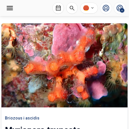
calendar_month
search
expand_more
+
Briozous i ascidis