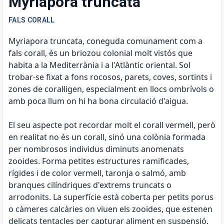
Myriapora truncata
FALS CORALL
Myriapora truncata, coneguda comunament com a
fals corall, és un briozou colonial molt vistós que
habita a la Mediterrània i a l'Atlàntic oriental. Sol
trobar-se fixat a fons rocosos, parets, coves, sortints i
zones de coral·ligen, especialment en llocs ombrívols o
amb poca llum on hi ha bona circulació d'aigua.
El seu aspecte pot recordar molt el corall vermell, però
en realitat no és un corall, sinó una colònia formada
per nombrosos individus diminuts anomenats
zooides. Forma petites estructures ramificades,
rígides i de color vermell, taronja o salmó, amb
branques cilíndriques d'extrems truncats o
arrodonits. La superfície està coberta per petits porus
o càmeres calcàries on viuen els zooides, que estenen
delicats tentacles per capturar aliment en suspensió.