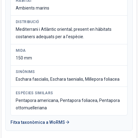
HÀBITAT
Ambients marins
DISTRIBUCIÓ
Mediterrani i Atlàntic oriental; present en hàbitats
costaners adequats per a l’espècie.
MIDA
150 mm
SINÒNIMS
Eschara fascialis, Eschara taenialis, Millepora foliacea
ESPÈCIES SIMILARS
Pentapora americana, Pentapora foliacea, Pentapora
ottomuelleriana
arrow_forward
Fitxa taxonòmica a WoRMS