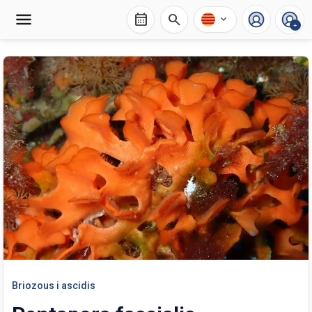
calendar_month
search
expand_more
+
Briozous i ascidis