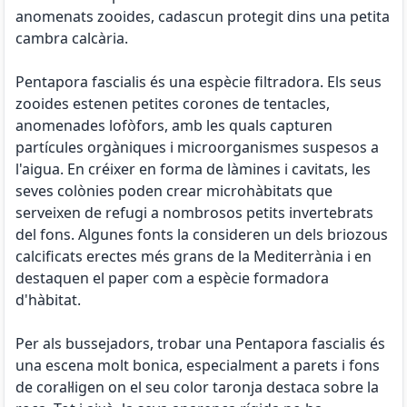
anomenats zooides, cadascun protegit dins una petita
cambra calcària.
Pentapora fascialis és una espècie filtradora. Els seus
zooides estenen petites corones de tentacles,
anomenades lofòfors, amb les quals capturen
partícules orgàniques i microorganismes suspesos a
l'aigua. En créixer en forma de làmines i cavitats, les
seves colònies poden crear microhàbitats que
serveixen de refugi a nombrosos petits invertebrats
del fons. Algunes fonts la consideren un dels briozous
calcificats erectes més grans de la Mediterrània i en
destaquen el paper com a espècie formadora
d'hàbitat.
Per als bussejadors, trobar una Pentapora fascialis és
una escena molt bonica, especialment a parets i fons
de coral·ligen on el seu color taronja destaca sobre la