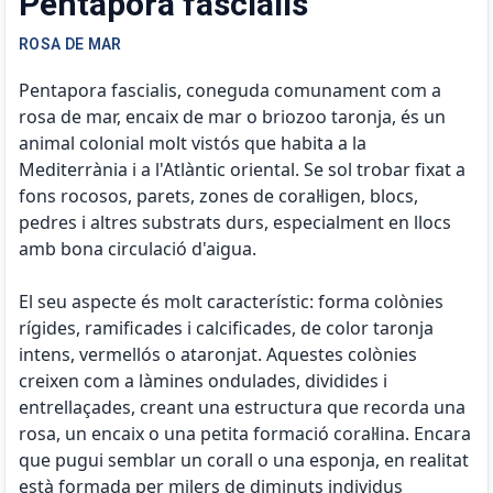
Pentapora fascialis
ROSA DE MAR
Pentapora fascialis, coneguda comunament com a
rosa de mar, encaix de mar o briozoo taronja, és un
animal colonial molt vistós que habita a la
Mediterrània i a l'Atlàntic oriental. Se sol trobar fixat a
fons rocosos, parets, zones de coral·ligen, blocs,
pedres i altres substrats durs, especialment en llocs
amb bona circulació d'aigua.
El seu aspecte és molt característic: forma colònies
rígides, ramificades i calcificades, de color taronja
intens, vermellós o ataronjat. Aquestes colònies
creixen com a làmines ondulades, dividides i
entrellaçades, creant una estructura que recorda una
rosa, un encaix o una petita formació coral·lina. Encara
que pugui semblar un corall o una esponja, en realitat
està formada per milers de diminuts individus