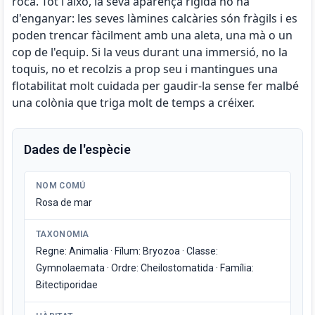
roca. Tot i això, la seva aparença rígida no ha
d'enganyar: les seves làmines calcàries són fràgils i es
poden trencar fàcilment amb una aleta, una mà o un
cop de l'equip. Si la veus durant una immersió, no la
toquis, no et recolzis a prop seu i mantingues una
flotabilitat molt cuidada per gaudir-la sense fer malbé
una colònia que triga molt de temps a créixer.
Dades de l'espècie
NOM COMÚ
Rosa de mar
TAXONOMIA
Regne: Animalia · Fílum: Bryozoa · Classe:
Gymnolaemata · Ordre: Cheilostomatida · Família:
Bitectiporidae