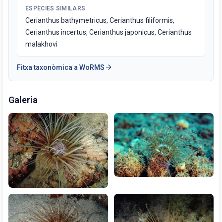
ESPÈCIES SIMILARS
Cerianthus bathymetricus, Cerianthus filiformis,
Cerianthus incertus, Cerianthus japonicus, Cerianthus
malakhovi
arrow_forward
Fitxa taxonòmica a WoRMS
Galeria