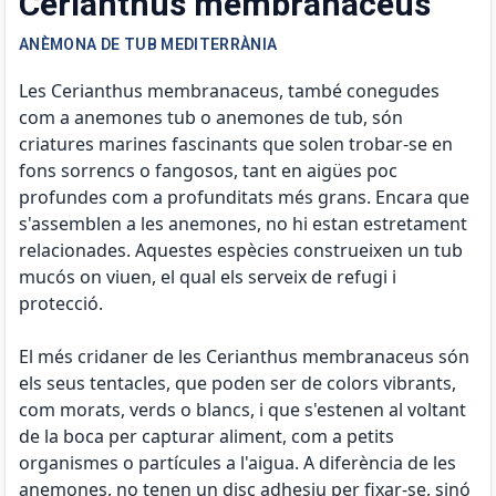
Cerianthus membranaceus
ANÈMONA DE TUB MEDITERRÀNIA
Les Cerianthus membranaceus, també conegudes
com a anemones tub o anemones de tub, són
criatures marines fascinants que solen trobar-se en
fons sorrencs o fangosos, tant en aigües poc
profundes com a profunditats més grans. Encara que
s'assemblen a les anemones, no hi estan estretament
relacionades. Aquestes espècies construeixen un tub
mucós on viuen, el qual els serveix de refugi i
protecció.
El més cridaner de les Cerianthus membranaceus són
els seus tentacles, que poden ser de colors vibrants,
com morats, verds o blancs, i que s'estenen al voltant
de la boca per capturar aliment, com a petits
organismes o partícules a l'aigua. A diferència de les
anemones, no tenen un disc adhesiu per fixar-se, sinó