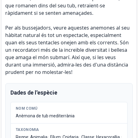
que romanen dins del seu tub, retraient-se
ràpidament si se senten amenaçades.
Per als bussejadors, veure aquestes anemones al seu
hàbitat natural és tot un espectacle, especialment
quan els seus tentacles onejen amb els corrents. Són
un recordatori més de la increïble diversitat i bellesa
que amaga el món submarí. Així que, si les veus
durant una immersió, admira-les des d'una distància
prudent per no molestar-les!
Dades de l'espècie
NOM COMÚ
Anèmona de tub mediterrània
TAXONOMIA
Regne: Animalia · Fílum: Cnidaria · Classe: Hexacorallia ·