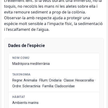
creixement lent. Si la veus durant una immersió, no la
toquis, no recolzis les mans ni les aletes sobre ella i
evita remoure sediment a prop de la colònia.
Observar-la amb respecte ajuda a protegir una
espècie molt sensible a l'impacte físic, la sedimentació
i l'escalfament de l'aigua.
Dades de l'espècie
NOM COMÚ
Madrèpora mediterrània
TAXONOMIA
Regne: Animalia · Fílum: Cnidaria · Classe: Hexacorallia ·
Ordre: Scleractinia · Família: Cladocoridae
HÀBITAT
Ambients marins