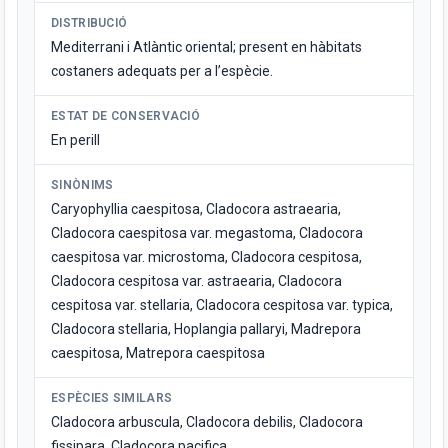
DISTRIBUCIÓ
Mediterrani i Atlàntic oriental; present en hàbitats
costaners adequats per a l’espècie.
ESTAT DE CONSERVACIÓ
En perill
SINÒNIMS
Caryophyllia caespitosa, Cladocora astraearia,
Cladocora caespitosa var. megastoma, Cladocora
caespitosa var. microstoma, Cladocora cespitosa,
Cladocora cespitosa var. astraearia, Cladocora
cespitosa var. stellaria, Cladocora cespitosa var. typica,
Cladocora stellaria, Hoplangia pallaryi, Madrepora
caespitosa, Matrepora caespitosa
ESPÈCIES SIMILARS
Cladocora arbuscula, Cladocora debilis, Cladocora
fissipara, Cladocora pacifica