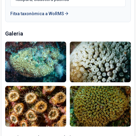
arrow_forward
Fitxa taxonòmica a WoRMS
Galeria