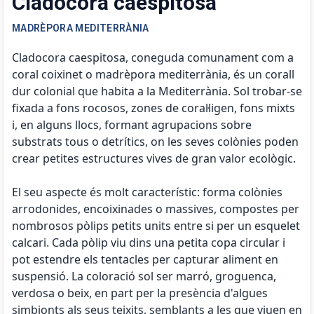
Cladocora caespitosa
MADRÈPORA MEDITERRÀNIA
Cladocora caespitosa, coneguda comunament com a
coral coixinet o madrèpora mediterrània, és un corall
dur colonial que habita a la Mediterrània. Sol trobar-se
fixada a fons rocosos, zones de coral·ligen, fons mixts
i, en alguns llocs, formant agrupacions sobre
substrats tous o detrítics, on les seves colònies poden
crear petites estructures vives de gran valor ecològic.
El seu aspecte és molt característic: forma colònies
arrodonides, encoixinades o massives, compostes per
nombrosos pòlips petits units entre si per un esquelet
calcari. Cada pòlip viu dins una petita copa circular i
pot estendre els tentacles per capturar aliment en
suspensió. La coloració sol ser marró, groguenca,
verdosa o beix, en part per la presència d'algues
simbionts als seus teixits, semblants a les que viuen en