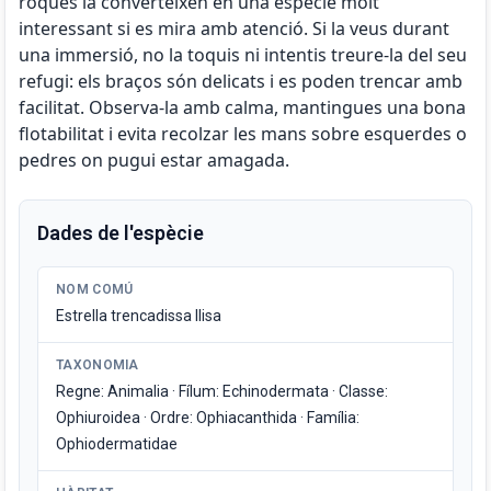
roques la converteixen en una espècie molt
interessant si es mira amb atenció. Si la veus durant
una immersió, no la toquis ni intentis treure-la del seu
refugi: els braços són delicats i es poden trencar amb
facilitat. Observa-la amb calma, mantingues una bona
flotabilitat i evita recolzar les mans sobre esquerdes o
pedres on pugui estar amagada.
Dades de l'espècie
NOM COMÚ
Estrella trencadissa llisa
TAXONOMIA
Regne: Animalia · Fílum: Echinodermata · Classe:
Ophiuroidea · Ordre: Ophiacanthida · Família:
Ophiodermatidae