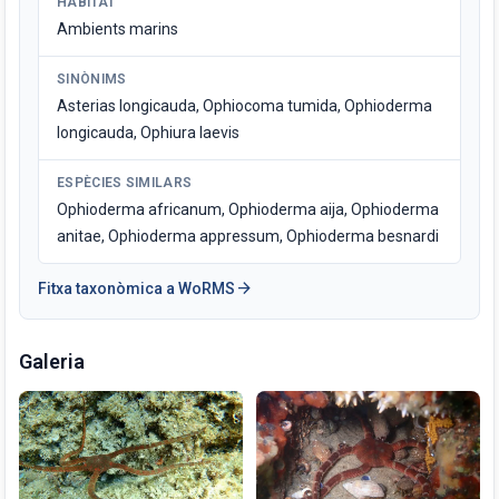
HÀBITAT
Ambients marins
SINÒNIMS
Asterias longicauda, Ophiocoma tumida, Ophioderma
longicauda, Ophiura laevis
ESPÈCIES SIMILARS
Ophioderma africanum, Ophioderma aija, Ophioderma
anitae, Ophioderma appressum, Ophioderma besnardi
arrow_forward
Fitxa taxonòmica a WoRMS
Galeria