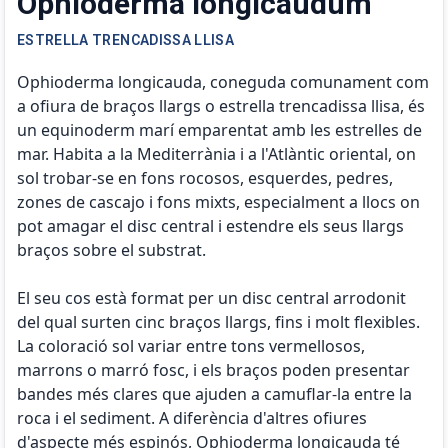
Ophioderma longicaudum
ESTRELLA TRENCADISSA LLISA
Ophioderma longicauda, ​​coneguda comunament com
a ofiura de braços llargs o estrella trencadissa llisa, és
un equinoderm marí emparentat amb les estrelles de
mar. Habita a la Mediterrània i a l'Atlàntic oriental, on
sol trobar-se en fons rocosos, esquerdes, pedres,
zones de cascajo i fons mixts, especialment a llocs on
pot amagar el disc central i estendre els seus llargs
braços sobre el substrat.
El seu cos està format per un disc central arrodonit
del qual surten cinc braços llargs, fins i molt flexibles.
La coloració sol variar entre tons vermellosos,
marrons o marró fosc, i els braços poden presentar
bandes més clares que ajuden a camuflar-la entre la
roca i el sediment. A diferència d'altres ofiures
d'aspecte més espinós, Ophioderma longicauda té