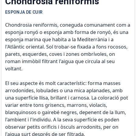
Chondrosia reniformis
ESPONJA DE CUIR
Chondrosia reniformis, coneguda comunament com a
esponja ronyó o esponja amb forma de ronyó, és una
esponja marina que habita a la Mediterrània i a
l'Atlàntic oriental. Sol trobar-se fixada a fons rocosos,
parets, esquerdes, coves i zones ombrívoles, on
roman immòbil filtrant l'aigua que circula al seu
voltant.
El seu aspecte és molt característic: forma masses
arrodonides, lobulades o una mica aplanades, amb
una superfície llisa, brillant i carnosa. La coloració pot
variar entre tons grisencs, marrons, violacis,
blanquinosos o gairebé negres, depenent de la llum,
l'ambient i l'individu. A la seva superfície es poden
observar petits orificis i òsculs arrodonits, per on
l'aigua surt després de ser filtrada.