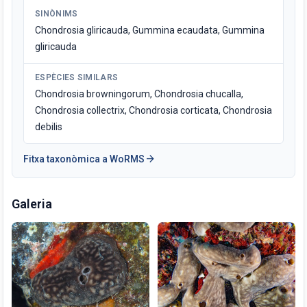
SINÒNIMS
Chondrosia gliricauda, Gummina ecaudata, Gummina
gliricauda
ESPÈCIES SIMILARS
Chondrosia browningorum, Chondrosia chucalla,
Chondrosia collectrix, Chondrosia corticata, Chondrosia
debilis
arrow_forward
Fitxa taxonòmica a WoRMS
Galeria