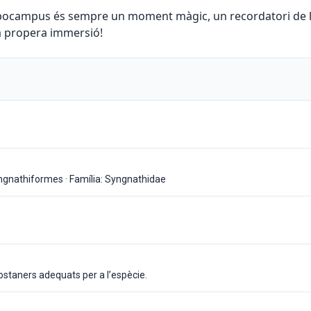
ppocampus és sempre un moment màgic, un recordatori de la 
va propera immersió!
Syngnathiformes · Família: Syngnathidae
costaners adequats per a l’espècie.