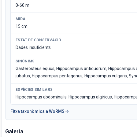
0-60 m
MIDA
15 cm
ESTAT DE CONSERVACIÓ
Dades insuficients
SINÒNIMS
Gasterosteus equus, Hippocampus antiquorum, Hippocampus a
jubatus, Hippocampus pentagonus, Hippocampus vulgaris, Sy
ESPÈCIES SIMILARS
Hippocampus abdominalis, Hippocampus algiricus, Hippocampu
arrow_forward
Fitxa taxonòmica a WoRMS
Galeria