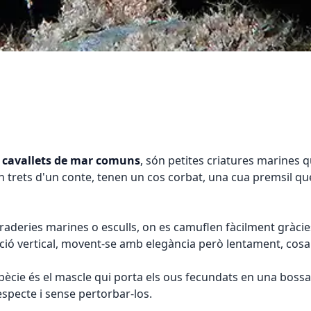
a
cavallets de mar comuns
, són petites criatures marines q
trets d'un conte, tenen un cos corbat, una cua premsil que 
eries marines o esculls, on es camuflen fàcilment gràcies a
ició vertical, movent-se amb elegància però lentament, cosa 
ècie és el mascle qui porta els ous fecundats en una bossa 
especte i sense pertorbar-los.