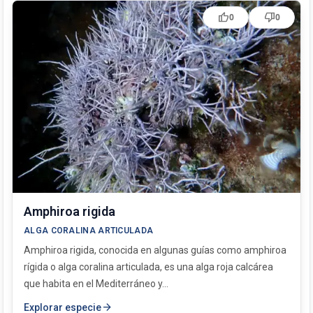
Peyssonnelia squamaria
thumb_up
thumb_down
0
0
Posidonia oceanica
Sargassum vulgare
Ulva intestinalis
Valonia aegagropila
Amphiroa rigida
ALGA CORALINA ARTICULADA
Amphiroa rigida, conocida en algunas guías como amphiroa
rígida o alga coralina articulada, es una alga roja calcárea
que habita en el Mediterráneo y...
arrow_forward
Explorar especie