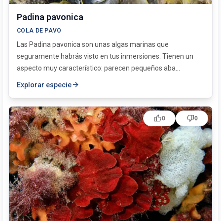
Padina pavonica
COLA DE PAVO
Las Padina pavonica son unas algas marinas que
seguramente habrás visto en tus inmersiones. Tienen un
aspecto muy característico: parecen pequeños aba...
arrow_forward
Explorar especie
thumb_up
thumb_down
0
0