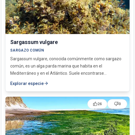
Sargassum vulgare
SARGAZO COMÚN
Sargassum vulgare, conocida comúnmente como sargazo
común, es un alga parda marina que habita en el
Mediterráneo y en el Atlántico. Suele encontrarse...
arrow_forward
Explorar especie
thumb_up
thumb_down
26
0