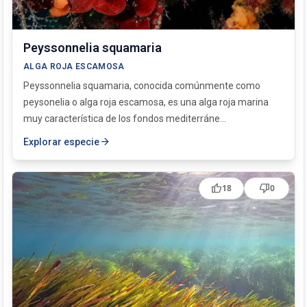
Peyssonnelia squamaria
ALGA ROJA ESCAMOSA
Peyssonnelia squamaria, conocida comúnmente como
peysonelia o alga roja escamosa, es una alga roja marina
muy característica de los fondos mediterráne...
arrow_forward
Explorar especie
thumb_up
thumb_down
18
0