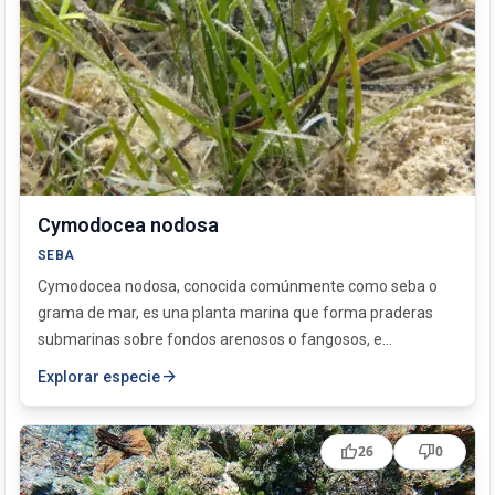
Cymodocea nodosa
SEBA
Cymodocea nodosa, conocida comúnmente como seba o
grama de mar, es una planta marina que forma praderas
submarinas sobre fondos arenosos o fangosos, e...
arrow_forward
Explorar especie
thumb_up
thumb_down
26
0