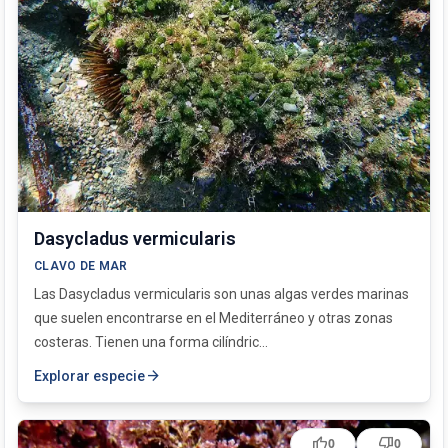
Dasycladus vermicularis
CLAVO DE MAR
Las Dasycladus vermicularis son unas algas verdes marinas
que suelen encontrarse en el Mediterráneo y otras zonas
costeras. Tienen una forma cilíndric...
arrow_forward
Explorar especie
thumb_up
thumb_down
0
0