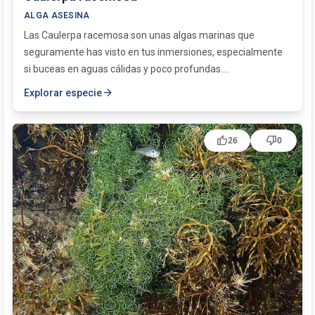
ALGA ASESINA
Las Caulerpa racemosa son unas algas marinas que
seguramente has visto en tus inmersiones, especialmente
si buceas en aguas cálidas y poco profundas....
arrow_forward
Explorar especie
thumb_up
thumb_down
26
0