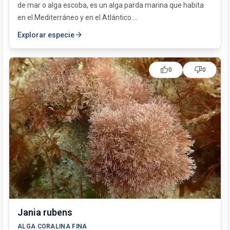
de mar o alga escoba, es un alga parda marina que habita
en el Mediterráneo y en el Atlántico....
arrow_forward
Explorar especie
thumb_up
thumb_down
0
0
Jania rubens
ALGA CORALINA FINA