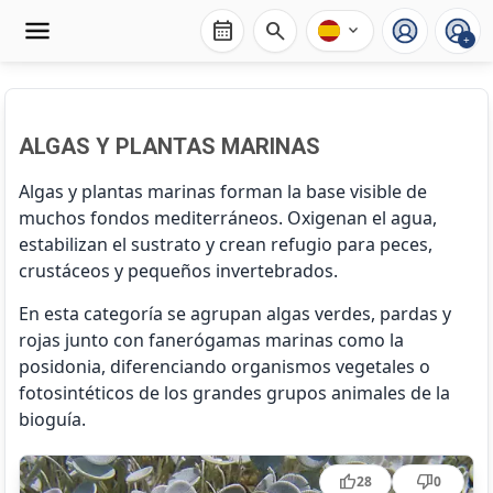
calendar_month
search
expand_more
+
ALGAS Y PLANTAS MARINAS
Algas y plantas marinas forman la base visible de
muchos fondos mediterráneos. Oxigenan el agua,
estabilizan el sustrato y crean refugio para peces,
crustáceos y pequeños invertebrados.
En esta categoría se agrupan algas verdes, pardas y
rojas junto con fanerógamas marinas como la
posidonia, diferenciando organismos vegetales o
fotosintéticos de los grandes grupos animales de la
bioguía.
Acetabularia acetabulum
thumb_up
thumb_down
28
0