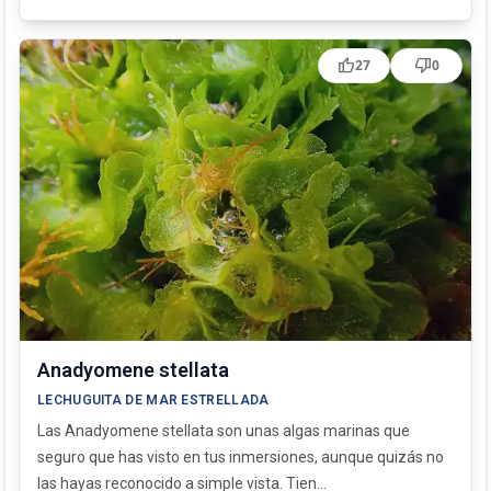
thumb_up
thumb_down
27
0
Anadyomene stellata
LECHUGUITA DE MAR ESTRELLADA
Las Anadyomene stellata son unas algas marinas que
seguro que has visto en tus inmersiones, aunque quizás no
las hayas reconocido a simple vista. Tien...