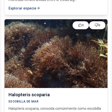
arrow_forward
Explorar especie
thumb_up
thumb_down
0
0
Halopteris scoparia
ESCOBILLA DE MAR
Halopteris scoparia, conocida comúnmente como escobilla