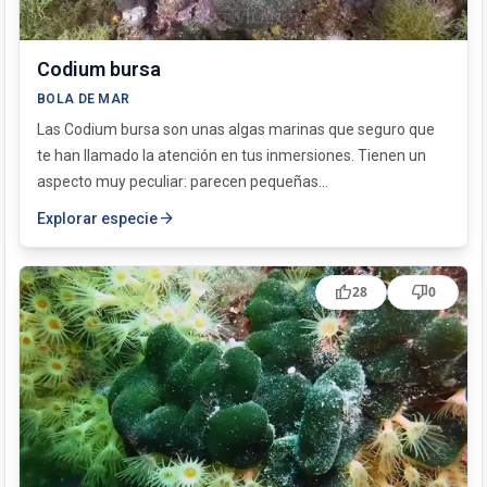
Codium bursa
BOLA DE MAR
Las Codium bursa son unas algas marinas que seguro que
te han llamado la atención en tus inmersiones. Tienen un
aspecto muy peculiar: parecen pequeñas...
arrow_forward
Explorar especie
thumb_up
thumb_down
28
0