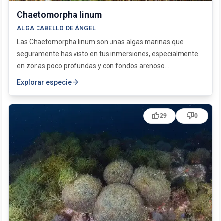
Chaetomorpha linum
ALGA CABELLO DE ÁNGEL
Las Chaetomorpha linum son unas algas marinas que
seguramente has visto en tus inmersiones, especialmente
en zonas poco profundas y con fondos arenoso...
arrow_forward
Explorar especie
thumb_up
thumb_down
29
0