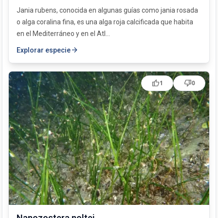
Jania rubens, conocida en algunas guías como jania rosada
o alga coralina fina, es una alga roja calcificada que habita
en el Mediterráneo y en el Atl...
arrow_forward
Explorar especie
thumb_up
thumb_down
1
0
Nanozostera noltei