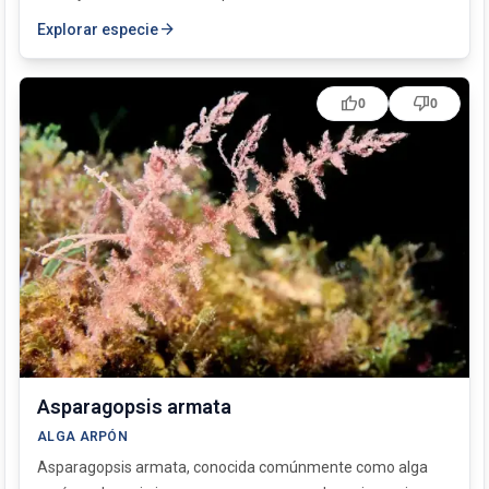
arrow_forward
Explorar especie
thumb_up
thumb_down
0
0
Asparagopsis armata
ALGA ARPÓN
Asparagopsis armata, conocida comúnmente como alga