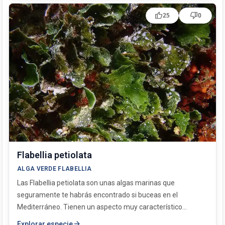
thumb_up
thumb_down
25
0
Flabellia petiolata
ALGA VERDE FLABELLIA
Las Flabellia petiolata son unas algas marinas que
seguramente te habrás encontrado si buceas en el
Mediterráneo. Tienen un aspecto muy característico...
arrow_forward
Explorar especie