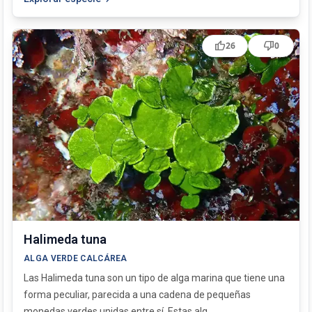
thumb_up
thumb_down
26
0
Halimeda tuna
ALGA VERDE CALCÁREA
Las Halimeda tuna son un tipo de alga marina que tiene una
forma peculiar, parecida a una cadena de pequeñas
monedas verdes unidas entre sí. Estas alg...