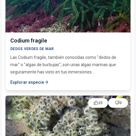
Codium fragile
DEDOS VERDES DE MAR
Las Codium fragile, también conocidas como "dedos de
mar" o "algas de burbujas", son unas algas marinas que
seguramente has visto en tus inmersiones....
arrow_forward
Explorar especie
thumb_up
thumb_down
25
0