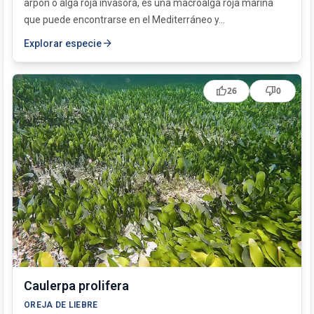
arpón o alga roja invasora, es una macroalga roja marina
que puede encontrarse en el Mediterráneo y...
arrow_forward
Explorar especie
thumb_up
thumb_down
26
0
Caulerpa prolifera
OREJA DE LIEBRE