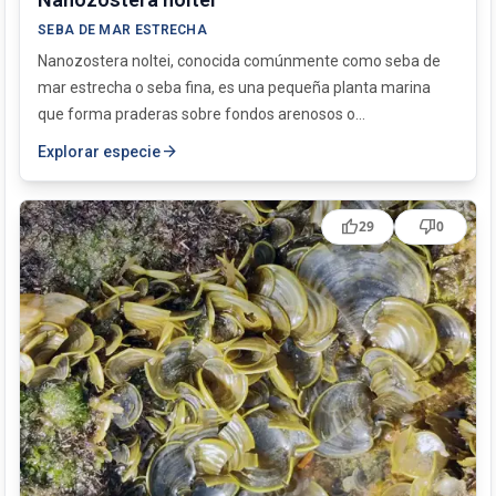
SEBA DE MAR ESTRECHA
Nanozostera noltei, conocida comúnmente como seba de
mar estrecha o seba fina, es una pequeña planta marina
que forma praderas sobre fondos arenosos o...
arrow_forward
Explorar especie
thumb_up
thumb_down
29
0