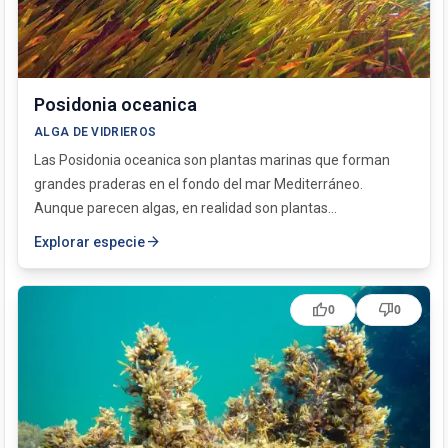
Posidonia oceanica
ALGA DE VIDRIEROS
Las Posidonia oceanica son plantas marinas que forman
grandes praderas en el fondo del mar Mediterráneo.
Aunque parecen algas, en realidad son plantas...
arrow_forward
Explorar especie
thumb_up
thumb_down
0
0