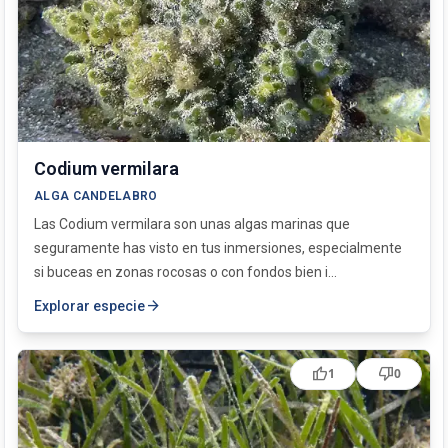
Codium vermilara
ALGA CANDELABRO
Las Codium vermilara son unas algas marinas que
seguramente has visto en tus inmersiones, especialmente
si buceas en zonas rocosas o con fondos bien i...
arrow_forward
Explorar especie
thumb_up
thumb_down
1
0