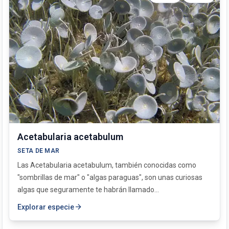
Amphiroa rigida
Anadyomene stellata
Asparagopsis armata
Caulerpa prolifera
Caulerpa racemosa
Chaetomorpha linum
Codium bursa
Codium coralloides
Codium fragile
Codium vermilara
Cymodocea nodosa
Dasycladus vermicularis
Acetabularia acetabulum
Ellisolandia elongata
SETA DE MAR
Flabellia petiolata
Las Acetabularia acetabulum, también conocidas como
Halimeda tuna
"sombrillas de mar" o "algas paraguas", son unas curiosas
Halopteris scoparia
algas que seguramente te habrán llamado...
Jania rubens
arrow_forward
Explorar especie
Nanozostera noltei
Padina pavonica