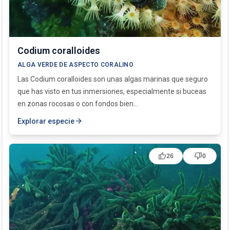
Codium coralloides
ALGA VERDE DE ASPECTO CORALINO
Las Codium coralloides son unas algas marinas que seguro
que has visto en tus inmersiones, especialmente si buceas
en zonas rocosas o con fondos bien...
arrow_forward
Explorar especie
thumb_up
thumb_down
26
0