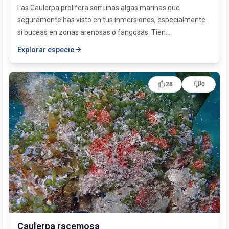
Las Caulerpa prolifera son unas algas marinas que
seguramente has visto en tus inmersiones, especialmente
si buceas en zonas arenosas o fangosas. Tien...
arrow_forward
Explorar especie
thumb_up
thumb_down
28
0
Caulerpa racemosa