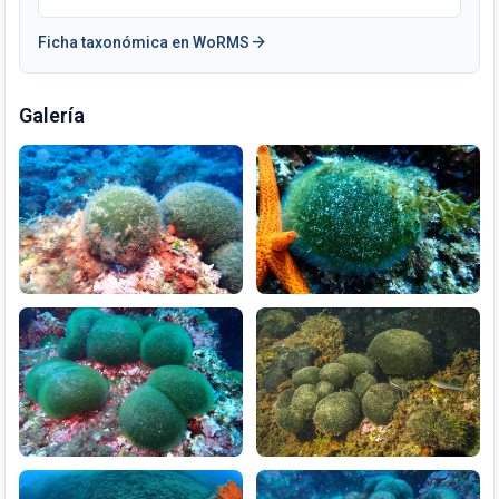
arrow_forward
Ficha taxonómica en WoRMS
Galería