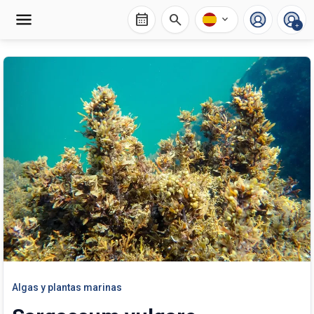
calendar_month
search
expand_more
+
Algas y plantas marinas