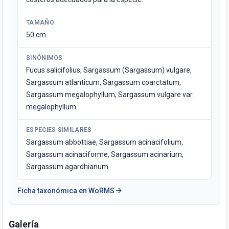
TAMAÑO
50 cm
SINÓNIMOS
Fucus salicifolius, Sargassum (Sargassum) vulgare,
Sargassum atlanticum, Sargassum coarctatum,
Sargassum megalophyllum, Sargassum vulgare var.
megalophyllum
ESPECIES SIMILARES
Sargassum abbottiae, Sargassum acinacifolium,
Sargassum acinaciforme, Sargassum acinarium,
Sargassum agardhianum
arrow_forward
Ficha taxonómica en WoRMS
Galería