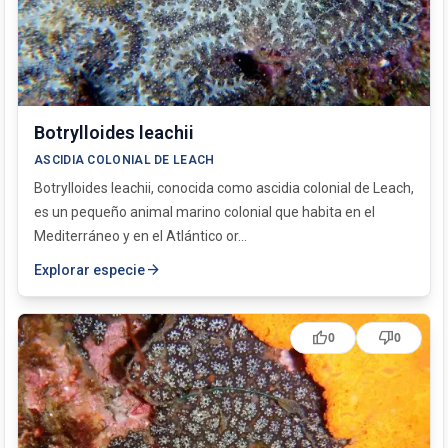
Phallusia mammillata
Reteporella grimaldii
Botrylloides leachii
ASCIDIA COLONIAL DE LEACH
Botrylloides leachii, conocida como ascidia colonial de Leach,
es un pequeño animal marino colonial que habita en el
Mediterráneo y en el Atlántico or...
arrow_forward
Explorar especie
thumb_up
thumb_down
0
0