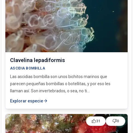
Clavelina lepadiformis
ASCIDIA BOMBILLA
Las ascidias bombilla son unos bichitos marinos que
parecen pequeñas bombillas o botellitas, y por eso les
llaman así. Son invertebrados, o sea, no ti...
arrow_forward
Explorar especie
thumb_up
thumb_down
31
0