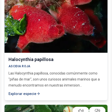
Halocynthia papillosa
ASCIDIA ROJA
Las Halocynthia papillosa, conocidas comúnmente como
"piñas de mar", son unos curiosos animales marinos que a
menudo encontramos en nuestras inmersion...
arrow_forward
Explorar especie
thumb_up
thumb_down
0
0