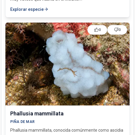
arrow_forward
Explorar especie
thumb_up
thumb_down
0
0
Phallusia mammillata
PIÑA DE MAR
Phallusia mammillata, conocida comúnmente como ascidia