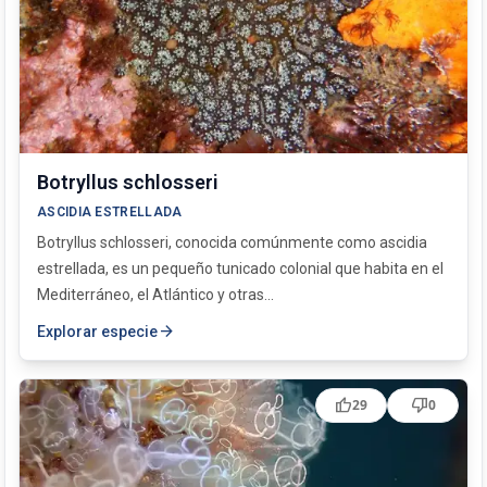
Botryllus schlosseri
ASCIDIA ESTRELLADA
Botryllus schlosseri, conocida comúnmente como ascidia
estrellada, es un pequeño tunicado colonial que habita en el
Mediterráneo, el Atlántico y otras...
arrow_forward
Explorar especie
thumb_up
thumb_down
29
0