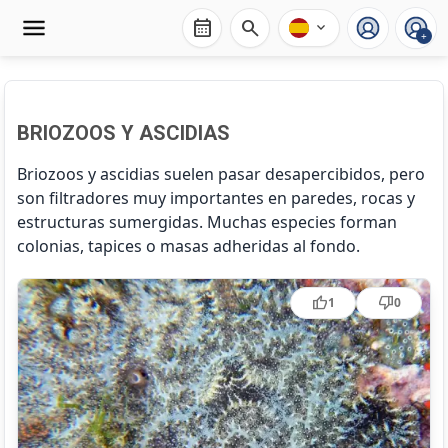
calendar_month
search
expand_more
+
BRIOZOOS Y ASCIDIAS
Briozoos y ascidias suelen pasar desapercibidos, pero
son filtradores muy importantes en paredes, rocas y
estructuras sumergidas. Muchas especies forman
colonias, tapices o masas adheridas al fondo.
Botrylloides leachii
thumb_up
thumb_down
1
0
Botryllus schlosseri
Clavelina lepadiformis
Halocynthia papillosa
Microcosmus sabatieri
Myriapora truncata
Pentapora fascialis