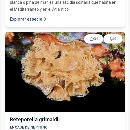
blanca o piña de mar, es una ascidia solitaria que habita en
el Mediterráneo y en el Atlántico...
arrow_forward
Explorar especie
thumb_up
thumb_down
31
0
Reteporella grimaldii
ENCAJE DE NEPTUNO