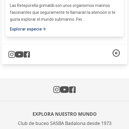
Las Reteporella grimaldii son unos organismos marinos
fascinantes que seguramente te llamarán la atención si te
gusta explorar el mundo submarino. Per...
arrow_forward
Explorar especie
arrow_circle_left
Instagram
Facebook
YouTube
EXPLORA NUESTRO MUNDO
Club de buceo SASBA Badalona desde 1973