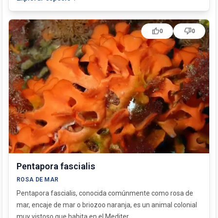
thumb_up
thumb_down
0
0
Pentapora fascialis
ROSA DE MAR
Pentapora fascialis, conocida comúnmente como rosa de
mar, encaje de mar o briozoo naranja, es un animal colonial
muy vistoso que habita en el Mediter...