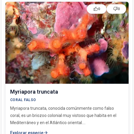
thumb_up
thumb_down
0
0
Myriapora truncata
CORAL FALSO
Myriapora truncata, conocida comúnmente como falso
coral, es un briozoo colonial muy vistoso que habita en el
Mediterráneo y en el Atlántico oriental....
arrow_forward
Explorar especie