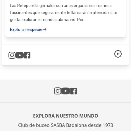
Las Reteporella grimaldii son unos organismos marinos
fascinantes que seguramente te llamarán la atención si te
gusta explorar el mundo submarino. Per...
arrow_forward
Explorar especie
arrow_circle_left
Instagram
Facebook
YouTube
EXPLORA NUESTRO MUNDO
Club de buceo SASBA Badalona desde 1973