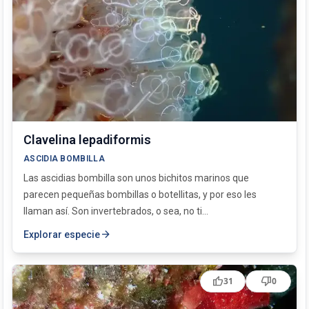
Clavelina lepadiformis
ASCIDIA BOMBILLA
Las ascidias bombilla son unos bichitos marinos que
parecen pequeñas bombillas o botellitas, y por eso les
llaman así. Son invertebrados, o sea, no ti...
arrow_forward
Explorar especie
thumb_up
thumb_down
31
0