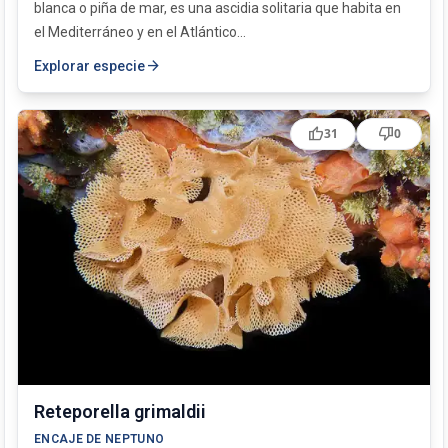
blanca o piña de mar, es una ascidia solitaria que habita en
el Mediterráneo y en el Atlántico...
arrow_forward
Explorar especie
thumb_up
thumb_down
31
0
Reteporella grimaldii
ENCAJE DE NEPTUNO