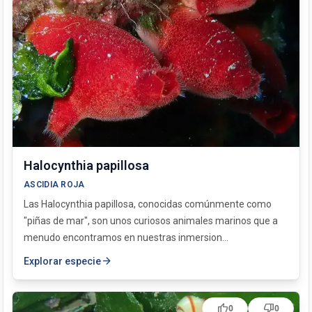
Halocynthia papillosa
ASCIDIA ROJA
Las Halocynthia papillosa, conocidas comúnmente como
"piñas de mar", son unos curiosos animales marinos que a
menudo encontramos en nuestras inmersion...
arrow_forward
Explorar especie
thumb_up
thumb_down
0
0