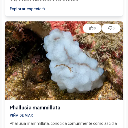
arrow_forward
Explorar especie
thumb_up
thumb_down
0
0
Phallusia mammillata
PIÑA DE MAR
Phallusia mammillata, conocida comúnmente como ascidia