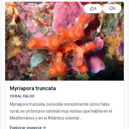
thumb_up
thumb_down
0
0
Myriapora truncata
CORAL FALSO
Myriapora truncata, conocida comúnmente como falso
coral, es un briozoo colonial muy vistoso que habita en el
Mediterráneo y en el Atlántico oriental....
arrow_forward
Explorar especie