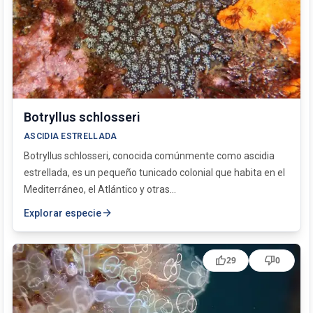
Botryllus schlosseri
ASCIDIA ESTRELLADA
Botryllus schlosseri, conocida comúnmente como ascidia
estrellada, es un pequeño tunicado colonial que habita en el
Mediterráneo, el Atlántico y otras...
arrow_forward
Explorar especie
thumb_up
thumb_down
29
0