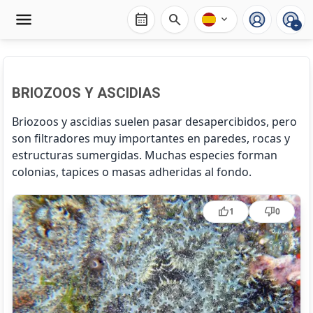
calendar_month
search
expand_more
+
BRIOZOOS Y ASCIDIAS
Briozoos y ascidias suelen pasar desapercibidos, pero
son filtradores muy importantes en paredes, rocas y
estructuras sumergidas. Muchas especies forman
colonias, tapices o masas adheridas al fondo.
Botrylloides leachii
thumb_up
thumb_down
1
0
Botryllus schlosseri
Clavelina lepadiformis
Halocynthia papillosa
Microcosmus sabatieri
Myriapora truncata
Pentapora fascialis