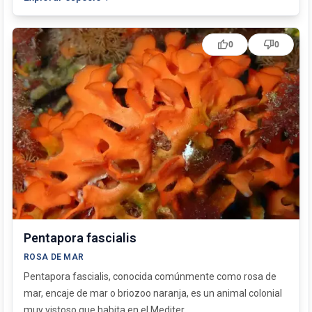
thumb_up
thumb_down
0
0
Pentapora fascialis
ROSA DE MAR
Pentapora fascialis, conocida comúnmente como rosa de
mar, encaje de mar o briozoo naranja, es un animal colonial
muy vistoso que habita en el Mediter...