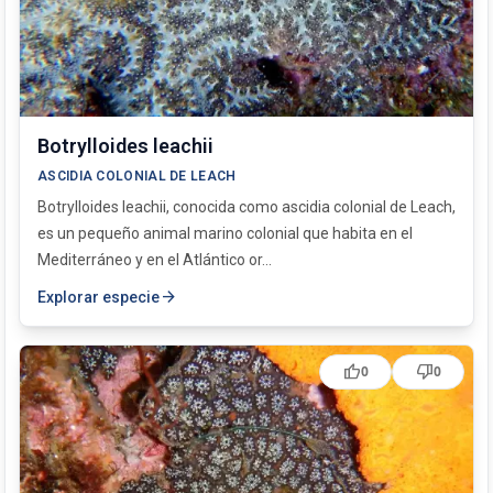
Phallusia mammillata
Reteporella grimaldii
Botrylloides leachii
ASCIDIA COLONIAL DE LEACH
Botrylloides leachii, conocida como ascidia colonial de Leach,
es un pequeño animal marino colonial que habita en el
Mediterráneo y en el Atlántico or...
arrow_forward
Explorar especie
thumb_up
thumb_down
0
0