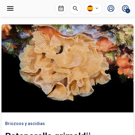
calendar_month
search
expand_more
+
Briozoos y ascidias