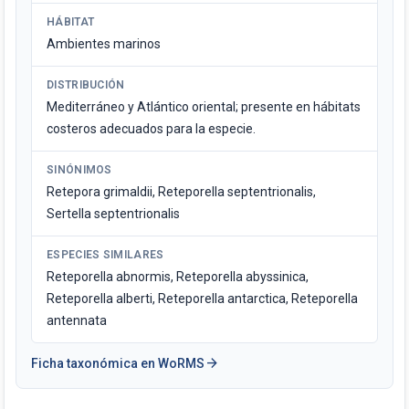
HÁBITAT
Ambientes marinos
DISTRIBUCIÓN
Mediterráneo y Atlántico oriental; presente en hábitats
costeros adecuados para la especie.
SINÓNIMOS
Retepora grimaldii, Reteporella septentrionalis,
Sertella septentrionalis
ESPECIES SIMILARES
Reteporella abnormis, Reteporella abyssinica,
Reteporella alberti, Reteporella antarctica, Reteporella
antennata
arrow_forward
Ficha taxonómica en WoRMS