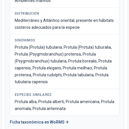
Ambientes marinos
DISTRIBUCIÓN
Mediterráneo y Atlántico oriental; presente en hábitats
costeros adecuados para la especie.
SINÓNIMOS
Protula (Protula) tubularia, Protula (Protula) tuburalia,
Protula (Psygmobranchus) protensa, Protula
(Psygmobranchus) tubularia, Protula borealis, Protula
capensis, Protula elegans, Protula meilhaci, Protula
protensa, Protula rudolphi, Protula tabularia, Protula
tubularia capensis
ESPECIES SIMILARES
Protula alba, Protula alberti, Protula americana, Protula
anomala, Protula antennata
arrow_forward
Ficha taxonómica en WoRMS