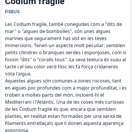
Codium fragile
FIDEUS
Les Codium fragile, també conegudes com a "dits de
mar" o "algues de bombolles", són unes algues
marines que segurament has vist en les teves
immersions. Tenen un aspecte molt peculiar: semblen
petits cilindres o branques verdes i esponjoses, com si
fossin "dits" o "coralls tous". La seva textura és suau al
tacte i el seu color verd fosc les fa força cridaneres
sota l'aigua.
Aquestes algues són comunes a zones rocoses, tant
en aigües poc profundes com a major profunditat, i es
troben a moltes parts del món, incloent-hi el
Mediterrani i l'Atlàntic. Una de les coses més curioses
de les Codium fragile és que, encara que semblen
plantes, en realitat estan formades per una xarxa de
filaments entrellaçats que li donen aquesta aparença
esponjosa.