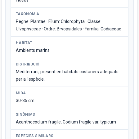
Fideus
TAXONOMIA
Regne: Plantae · Fílum: Chlorophyta · Classe:
Ulvophyceae · Ordre: Bryopsidales · Família: Codiaceae
HÀBITAT
Ambients marins
DISTRIBUCIÓ
Mediterrani; present en hàbitats costaners adequats
per a l’espècie.
MIDA
30-35 cm
SINÒNIMS
Acanthocodium fragile, Codium fragile var. typicum
ESPÈCIES SIMILARS