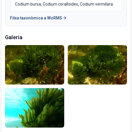
Codium bursa, Codium coralloides, Codium vermilara
arrow_forward
Fitxa taxonòmica a WoRMS
Galeria