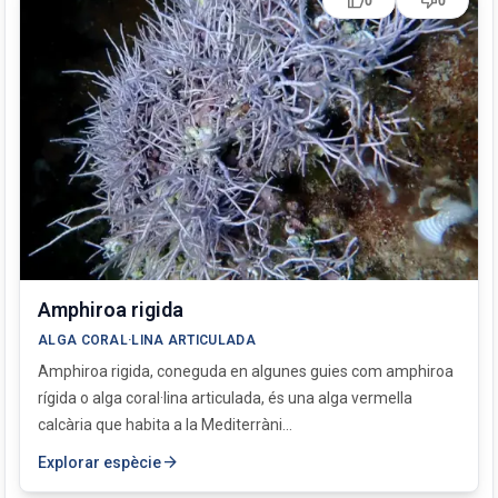
thumb_up
thumb_down
0
0
Posidonia oceanica
Sargassum vulgare
Ulva intestinalis
Valonia aegagropila
Amphiroa rigida
ALGA CORAL·LINA ARTICULADA
Amphiroa rigida, coneguda en algunes guies com amphiroa
rígida o alga coral·lina articulada, és una alga vermella
calcària que habita a la Mediterràni...
arrow_forward
Explorar espècie