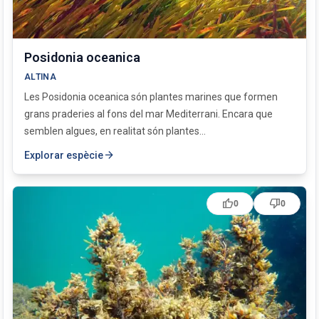
Posidonia oceanica
ALTINA
Les Posidonia oceanica són plantes marines que formen
grans praderies al fons del mar Mediterrani. Encara que
semblen algues, en realitat són plantes...
arrow_forward
Explorar espècie
thumb_up
thumb_down
0
0