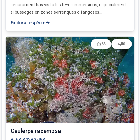
segurament has vist a les teves immersions, especialment
si busseges en zones sorrenques o fangoses...
arrow_forward
Explorar espècie
thumb_up
thumb_down
28
0
Caulerpa racemosa
ALGA ASSASSINA