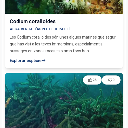
Codium coralloides
ALGA VERDA D'ASPECTE CORAL·LÍ
Les Codium coralloides són unes algues marines que segur
que has vist a les teves immersions, especialment si
busseges en zones rocoses o amb fons ben...
arrow_forward
Explorar espècie
thumb_up
thumb_down
26
0