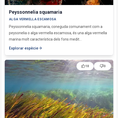
Peyssonnelia squamaria
ALGA VERMELLA ESCAMOSA
Peyssonnelia squamaria, coneguda comunament com a
peysonelia o alga vermella escamosa, és una alga vermella
marina molt característica dels fons medit...
arrow_forward
Explorar espècie
thumb_up
thumb_down
18
0