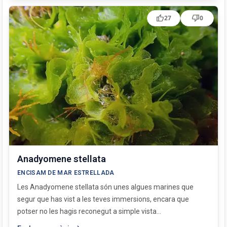
thumb_up
thumb_down
27
0
Anadyomene stellata
ENCISAM DE MAR ESTRELLADA
Les Anadyomene stellata són unes algues marines que
segur que has vist a les teves immersions, encara que
potser no les hagis reconegut a simple vista...