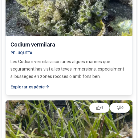
Codium vermilara
PELUQUETA
Les Codium vermilara són unes algues marines que
segurament has vist a les teves immersions, especialment
si busseges en zones rocoses o amb fons ben...
arrow_forward
Explorar espècie
thumb_up
thumb_down
1
0