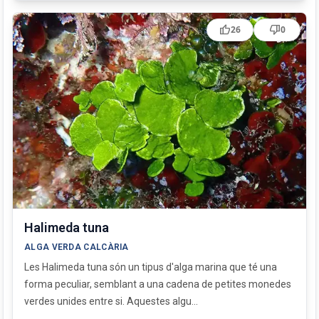
thumb_up
thumb_down
26
0
Halimeda tuna
ALGA VERDA CALCÀRIA
Les Halimeda tuna són un tipus d'alga marina que té una
forma peculiar, semblant a una cadena de petites monedes
verdes unides entre si. Aquestes algu...