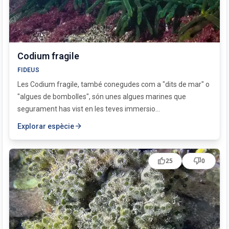
Codium fragile
FIDEUS
Les Codium fragile, també conegudes com a "dits de mar" o
"algues de bombolles", són unes algues marines que
segurament has vist en les teves immersio...
arrow_forward
Explorar espècie
thumb_up
thumb_down
25
0