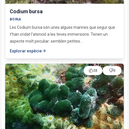
Codium bursa
BOINA
Les Codium bursa són unes algues marines que segur que
t'han cridat l'atenció a les teves immersions. Tenen un
aspecte molt peculiar: semblen petites...
arrow_forward
Explorar espècie
thumb_up
thumb_down
28
0