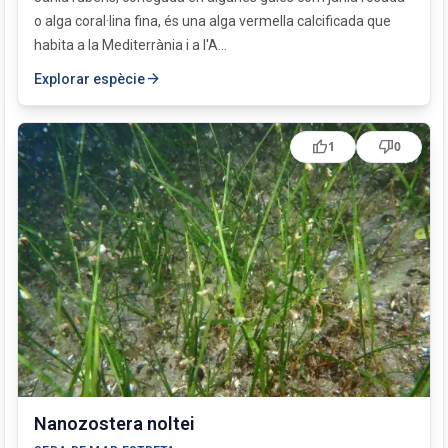
o alga coral·lina fina, és una alga vermella calcificada que
habita a la Mediterrània i a l'A...
arrow_forward
Explorar espècie
thumb_up
thumb_down
1
0
Nanozostera noltei