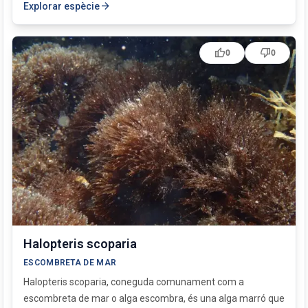
arrow_forward
Explorar espècie
thumb_up
thumb_down
0
0
Halopteris scoparia
ESCOMBRETA DE MAR
Halopteris scoparia, coneguda comunament com a
escombreta de mar o alga escombra, és una alga marró que