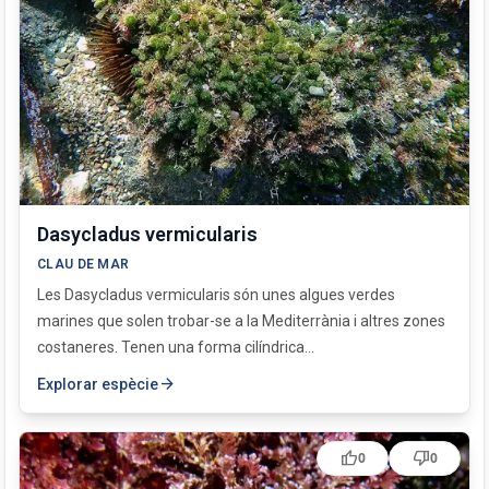
Dasycladus vermicularis
CLAU DE MAR
Les Dasycladus vermicularis són unes algues verdes
marines que solen trobar-se a la Mediterrània i altres zones
costaneres. Tenen una forma cilíndrica...
arrow_forward
Explorar espècie
thumb_up
thumb_down
0
0