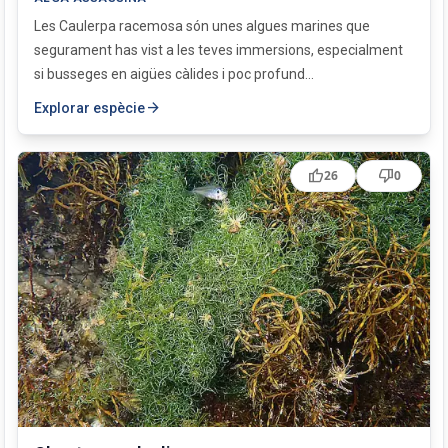
Les Caulerpa racemosa són unes algues marines que
segurament has vist a les teves immersions, especialment
si busseges en aigües càlides i poc profund...
arrow_forward
Explorar espècie
thumb_up
thumb_down
26
0