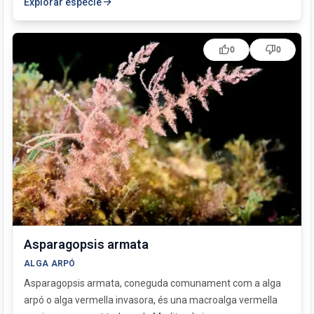
arrow_forward
Explorar espècie
thumb_up
thumb_down
0
0
Asparagopsis armata
ALGA ARPÓ
Asparagopsis armata, coneguda comunament com a alga
arpó o alga vermella invasora, és una macroalga vermella