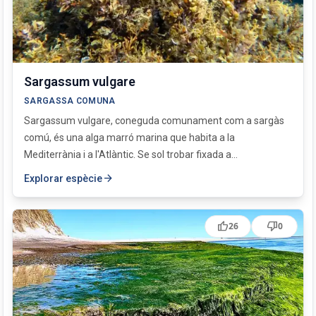
Sargassum vulgare
SARGASSA COMUNA
Sargassum vulgare, coneguda comunament com a sargàs
comú, és una alga marró marina que habita a la
Mediterrània i a l'Atlàntic. Se sol trobar fixada a...
arrow_forward
Explorar espècie
thumb_up
thumb_down
26
0