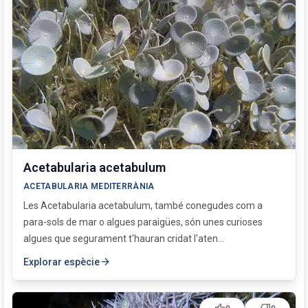
Anadyomene stellata
Asparagopsis armata
Caulerpa prolifera
Caulerpa racemosa
Chaetomorpha linum
Codium bursa
Codium coralloides
Codium fragile
Codium vermilara
Cymodocea nodosa
Dasycladus vermicularis
Acetabularia acetabulum
Ellisolandia elongata
ACETABULARIA MEDITERRÀNIA
Flabellia petiolata
Les Acetabularia acetabulum, també conegudes com a
Halimeda tuna
para-sols de mar o algues paraigües, són unes curioses
Halopteris scoparia
algues que segurament t'hauran cridat l'aten...
Jania rubens
arrow_forward
Explorar espècie
Nanozostera noltei
Padina pavonica
Peyssonnelia squamaria