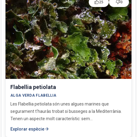
thumb_up
thumb_down
25
0
Flabellia petiolata
ALGA VERDA FLABELLIA
Les Flabellia petiolata són unes algues marines que
segurament t'hauràs trobat si busseges a la Mediterrània.
Tenen un aspecte molt característic: sem...
arrow_forward
Explorar espècie