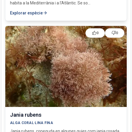
habita a la Mediterrània i a l'Atlàntic. Se so...
arrow_forward
Explorar espècie
thumb_up
thumb_down
0
0
Jania rubens
ALGA CORAL·LINA FINA
Jania rubens, coneguda en algunes guies com jania rosada