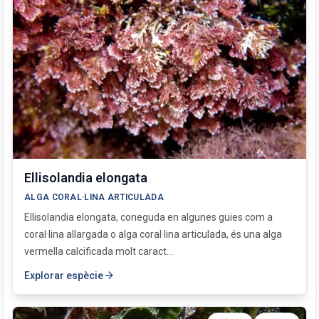
Ellisolandia elongata
ALGA CORAL·LINA ARTICULADA
Ellisolandia elongata, coneguda en algunes guies com a
coral·lina allargada o alga coral·lina articulada, és una alga
vermella calcificada molt caract...
arrow_forward
Explorar espècie