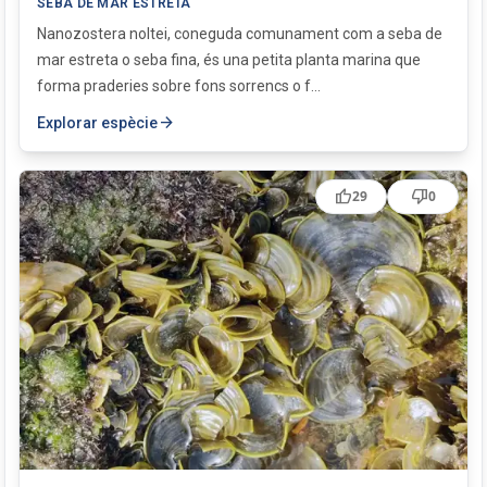
SEBA DE MAR ESTRETA
Nanozostera noltei, coneguda comunament com a seba de
mar estreta o seba fina, és una petita planta marina que
forma praderies sobre fons sorrencs o f...
arrow_forward
Explorar espècie
thumb_up
thumb_down
29
0