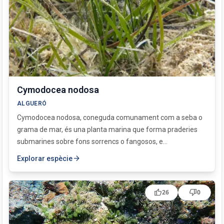
Cymodocea nodosa
ALGUERÓ
Cymodocea nodosa, coneguda comunament com a seba o
grama de mar, és una planta marina que forma praderies
submarines sobre fons sorrencs o fangosos, e...
arrow_forward
Explorar espècie
thumb_up
thumb_down
26
0