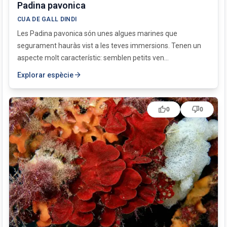
Padina pavonica
CUA DE GALL DINDI
Les Padina pavonica són unes algues marines que
segurament hauràs vist a les teves immersions. Tenen un
aspecte molt característic: semblen petits ven...
arrow_forward
Explorar espècie
thumb_up
thumb_down
0
0