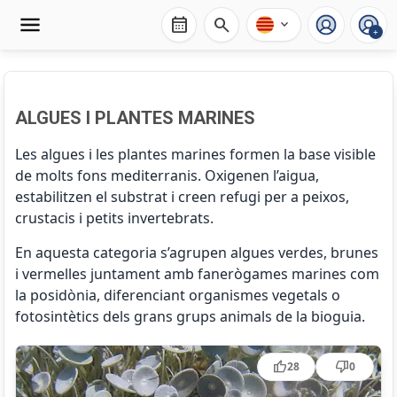
calendar_month
search
expand_more
+
ALGUES I PLANTES MARINES
Les algues i les plantes marines formen la base visible
de molts fons mediterranis. Oxigenen l’aigua,
estabilitzen el substrat i creen refugi per a peixos,
crustacis i petits invertebrats.
En aquesta categoria s’agrupen algues verdes, brunes
i vermelles juntament amb fanerògames marines com
la posidònia, diferenciant organismes vegetals o
fotosintètics dels grans grups animals de la bioguia.
Acetabularia acetabulum
thumb_up
thumb_down
28
0
Amphiroa rigida