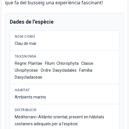
que fa del busseig una experiència fascinant!
Dades de l'espècie
NOM COMÚ
Clau de mar
TAXONOMIA
Regne: Plantae · Fílum: Chlorophyta · Classe:
Ulvophyceae · Ordre: Dasycladales · Família:
Dasycladaceae
HÀBITAT
Ambients marins
DISTRIBUCIÓ
Mediterrani i Atlàntic oriental; present en hàbitats
costaners adequats per a l’espècie.