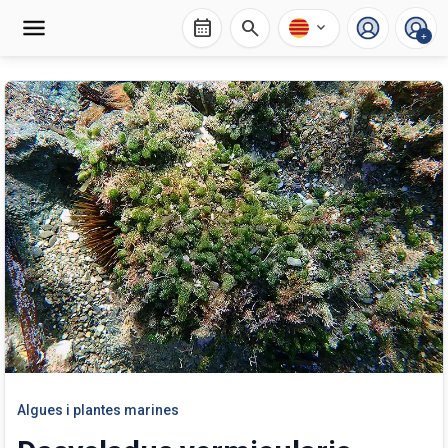
calendar_month
search
expand_more
+
Algues i plantes marines