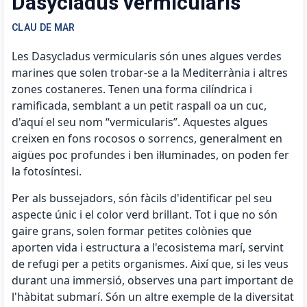
Dasycladus vermicularis
CLAU DE MAR
Les Dasycladus vermicularis són unes algues verdes
marines que solen trobar-se a la Mediterrània i altres
zones costaneres. Tenen una forma cilíndrica i
ramificada, semblant a un petit raspall oa un cuc,
d'aquí el seu nom “vermicularis”. Aquestes algues
creixen en fons rocosos o sorrencs, generalment en
aigües poc profundes i ben il·luminades, on poden fer
la fotosíntesi.
Per als bussejadors, són fàcils d'identificar pel seu
aspecte únic i el color verd brillant. Tot i que no són
gaire grans, solen formar petites colònies que
aporten vida i estructura a l'ecosistema marí, servint
de refugi per a petits organismes. Així que, si les veus
durant una immersió, observes una part important de
l'hàbitat submarí. Són un altre exemple de la diversitat