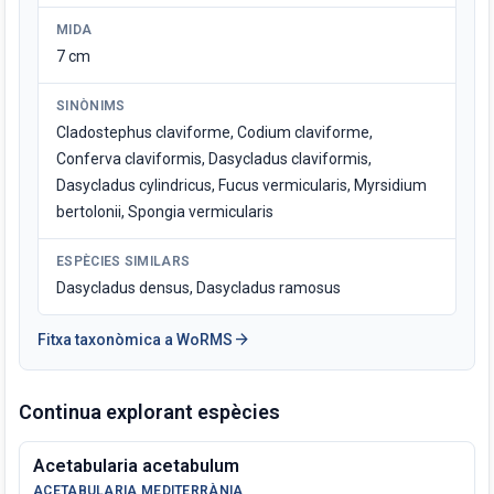
MIDA
7 cm
SINÒNIMS
Cladostephus claviforme, Codium claviforme,
Conferva claviformis, Dasycladus claviformis,
Dasycladus cylindricus, Fucus vermicularis, Myrsidium
bertolonii, Spongia vermicularis
ESPÈCIES SIMILARS
Dasycladus densus, Dasycladus ramosus
arrow_forward
Fitxa taxonòmica a WoRMS
Continua explorant espècies
Acetabularia acetabulum
ACETABULARIA MEDITERRÀNIA