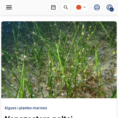
calendar_month
search
expand_more
+
Algues i plantes marines