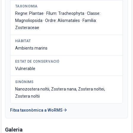
TAXONOMIA
Regne: Plantae · Fílum: Tracheophyta · Classe:
Magnoliopsida · Ordre: Alismatales · Família:
Zosteraceae
HÀBITAT
Ambients marins
ESTAT DE CONSERVACIÓ
Vulnerable
SINÒNIMS
Nanozostera noltii, Zostera nana, Zostera noltei,
Zostera noltii
arrow_forward
Fitxa taxonòmica a WoRMS
Galeria