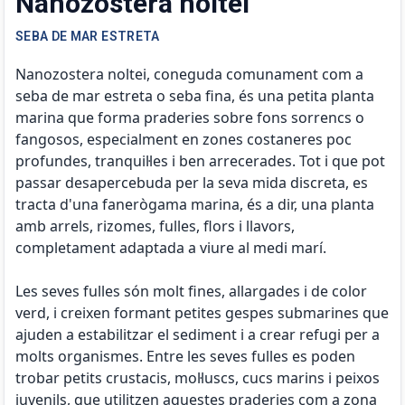
Nanozostera noltei
SEBA DE MAR ESTRETA
Nanozostera noltei, coneguda comunament com a
seba de mar estreta o seba fina, és una petita planta
marina que forma praderies sobre fons sorrencs o
fangosos, especialment en zones costaneres poc
profundes, tranquil·les i ben arrecerades. Tot i que pot
passar desapercebuda per la seva mida discreta, es
tracta d'una fanerògama marina, és a dir, una planta
amb arrels, rizomes, fulles, flors i llavors,
completament adaptada a viure al medi marí.
Les seves fulles són molt fines, allargades i de color
verd, i creixen formant petites gespes submarines que
ajuden a estabilitzar el sediment i a crear refugi per a
molts organismes. Entre les seves fulles es poden
trobar petits crustacis, mol·luscs, cucs marins i peixos
juvenils, que utilitzen aquestes praderies com a zona