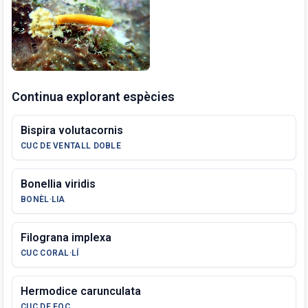
Continua explorant espècies
Bispira volutacornis
CUC DE VENTALL DOBLE
Bonellia viridis
BONÈL·LIA
Filograna implexa
CUC CORAL·LÍ
Hermodice carunculata
CUC DE FOC