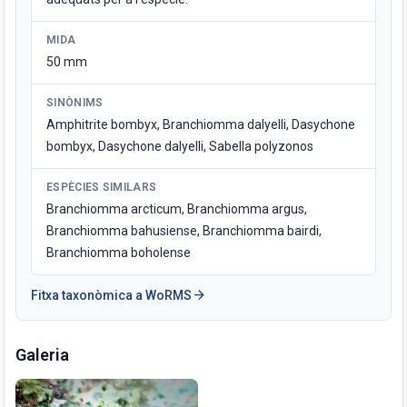
MIDA
50 mm
SINÒNIMS
Amphitrite bombyx, Branchiomma dalyelli, Dasychone
bombyx, Dasychone dalyelli, Sabella polyzonos
ESPÈCIES SIMILARS
Branchiomma arcticum, Branchiomma argus,
Branchiomma bahusiense, Branchiomma bairdi,
Branchiomma boholense
arrow_forward
Fitxa taxonòmica a WoRMS
Galeria