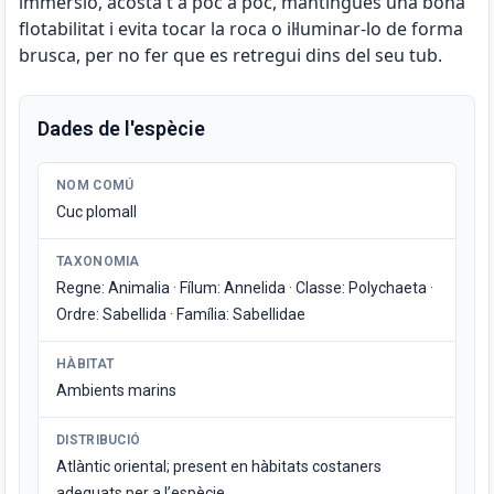
immersió, acosta't a poc a poc, mantingues una bona
flotabilitat i evita tocar la roca o il·luminar-lo de forma
brusca, per no fer que es retregui dins del seu tub.
Dades de l'espècie
NOM COMÚ
Cuc plomall
TAXONOMIA
Regne: Animalia · Fílum: Annelida · Classe: Polychaeta ·
Ordre: Sabellida · Família: Sabellidae
HÀBITAT
Ambients marins
DISTRIBUCIÓ
Atlàntic oriental; present en hàbitats costaners
adequats per a l’espècie.