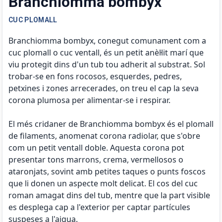
Branchiomma bombyx
CUC PLOMALL
Branchiomma bombyx, conegut comunament com a
cuc plomall o cuc ventall, és un petit anèl·lit marí que
viu protegit dins d'un tub tou adherit al substrat. Sol
trobar-se en fons rocosos, esquerdes, pedres,
petxines i zones arrecerades, on treu el cap la seva
corona plumosa per alimentar-se i respirar.
El més cridaner de Branchiomma bombyx és el plomall
de filaments, anomenat corona radiolar, que s'obre
com un petit ventall doble. Aquesta corona pot
presentar tons marrons, crema, vermellosos o
ataronjats, sovint amb petites taques o punts foscos
que li donen un aspecte molt delicat. El cos del cuc
roman amagat dins del tub, mentre que la part visible
es desplega cap a l'exterior per captar partícules
suspeses a l'aigua.