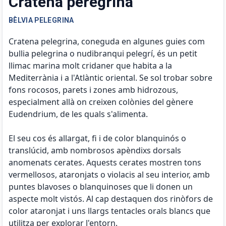
Cratena peregrina
BÈLVIA PELEGRINA
Cratena pelegrina, coneguda en algunes guies com
bullia pelegrina o nudibranqui pelegrí, és un petit
llimac marina molt cridaner que habita a la
Mediterrània i a l'Atlàntic oriental. Se sol trobar sobre
fons rocosos, parets i zones amb hidrozous,
especialment allà on creixen colònies del gènere
Eudendrium, de les quals s'alimenta.
El seu cos és allargat, fi i de color blanquinós o
translúcid, amb nombrosos apèndixs dorsals
anomenats cerates. Aquests cerates mostren tons
vermellosos, ataronjats o violacis al seu interior, amb
puntes blavoses o blanquinoses que li donen un
aspecte molt vistós. Al cap destaquen dos rinòfors de
color ataronjat i uns llargs tentacles orals blancs que
utilitza per explorar l'entorn.