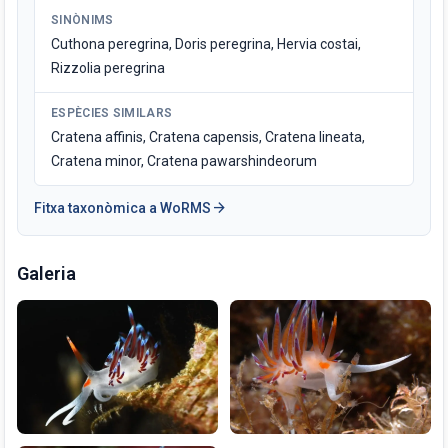
SINÒNIMS
Cuthona peregrina, Doris peregrina, Hervia costai,
Rizzolia peregrina
ESPÈCIES SIMILARS
Cratena affinis, Cratena capensis, Cratena lineata,
Cratena minor, Cratena pawarshindeorum
arrow_forward
Fitxa taxonòmica a WoRMS
Galeria