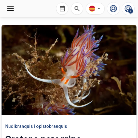
calendar_month
search
expand_more
+
Nudibranquis i opistobranquis