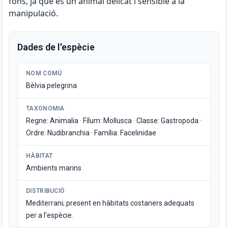
fons, ja que és un animal delicat i sensible a la
manipulació.
Dades de l'espècie
NOM COMÚ
Bèlvia pelegrina
TAXONOMIA
Regne: Animalia · Fílum: Mollusca · Classe: Gastropoda ·
Ordre: Nudibranchia · Família: Facelinidae
HÀBITAT
Ambients marins
DISTRIBUCIÓ
Mediterrani; present en hàbitats costaners adequats
per a l’espècie.