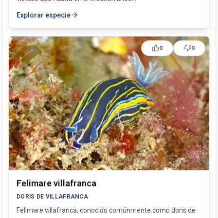
arrow_forward
Explorar especie
thumb_up
thumb_down
0
0
Felimare villafranca
DORIS DE VILLAFRANCA
Felimare villafranca, conocido comúnmente como doris de