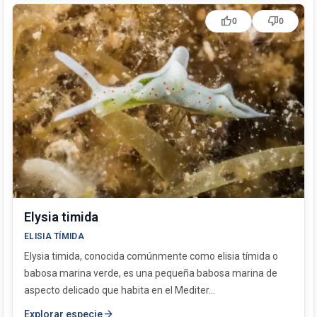
thumb_up
thumb_down
0
0
Elysia timida
ELISIA TÍMIDA
Elysia timida, conocida comúnmente como elisia tímida o
babosa marina verde, es una pequeña babosa marina de
aspecto delicado que habita en el Mediter...
arrow_forward
Explorar especie