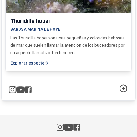
Thuridilla hopei
BABOSA MARINA DE HOPE
Las Thuridilla hopei son unas pequeñas y coloridas babosas
de mar que suelen llamar la atención de los buceadores por
su aspecto llamativo. Pertenecen...
arrow_forward
Explorar especie
arrow_circle_left
Instagram
Facebook
YouTube