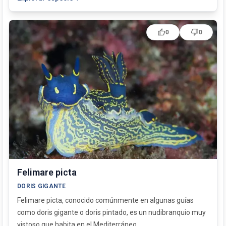
thumb_up
thumb_down
0
0
Felimare picta
DORIS GIGANTE
Felimare picta, conocido comúnmente en algunas guías
como doris gigante o doris pintado, es un nudibranquio muy
vistoso que habita en el Mediterráneo...