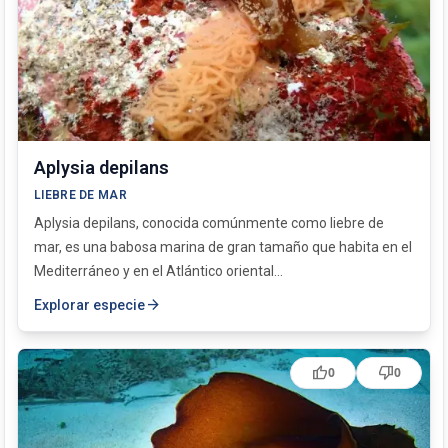
Aplysia depilans
LIEBRE DE MAR
Aplysia depilans, conocida comúnmente como liebre de
mar, es una babosa marina de gran tamaño que habita en el
Mediterráneo y en el Atlántico oriental...
arrow_forward
Explorar especie
thumb_up
thumb_down
0
0