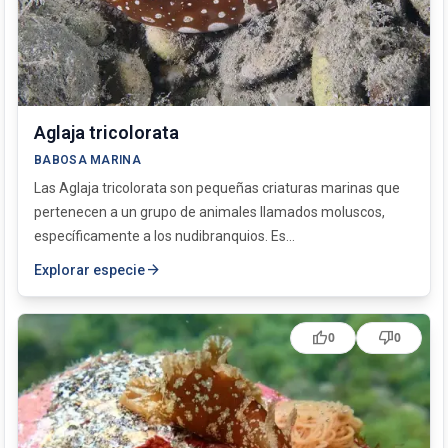
Felimare villafranca
Felimida krohni
Flabellina affinis
Peltodoris atromaculata
Thuridilla hopei
Aglaja tricolorata
BABOSA MARINA
Las Aglaja tricolorata son pequeñas criaturas marinas que
pertenecen a un grupo de animales llamados moluscos,
específicamente a los nudibranquios. Es...
arrow_forward
Explorar especie
thumb_up
thumb_down
0
0