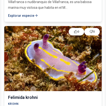
Villafranca o nudibranquio de Villafranca, es una babosa
marina muy vistosa que habita en el M...
arrow_forward
Explorar especie
thumb_up
thumb_down
0
0
Felimida krohni
KROHN