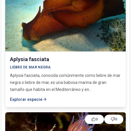
Aplysia fasciata
LIEBRE DE MAR NEGRA
Aplysia fasciata, conocida comúnmente como liebre de mar
negra o liebre de mar, es una babosa marina de gran
tamaño que habita en el Mediterráneo y en...
arrow_forward
Explorar especie
thumb_up
thumb_down
0
0