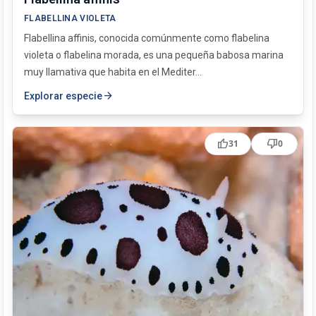
FLABELLINA VIOLETA
Flabellina affinis, conocida comúnmente como flabelina
violeta o flabelina morada, es una pequeña babosa marina
muy llamativa que habita en el Mediter...
arrow_forward
Explorar especie
thumb_up
thumb_down
31
0