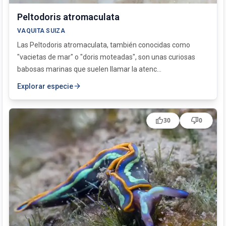
Peltodoris atromaculata
VAQUITA SUIZA
Las Peltodoris atromaculata, también conocidas como
"vacietas de mar" o "doris moteadas", son unas curiosas
babosas marinas que suelen llamar la atenc...
arrow_forward
Explorar especie
thumb_up
thumb_down
30
0