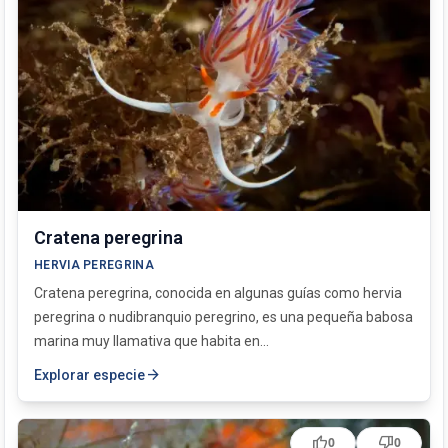
Cratena peregrina
HERVIA PEREGRINA
Cratena peregrina, conocida en algunas guías como hervia
peregrina o nudibranquio peregrino, es una pequeña babosa
marina muy llamativa que habita en...
arrow_forward
Explorar especie
thumb_up
thumb_down
0
0