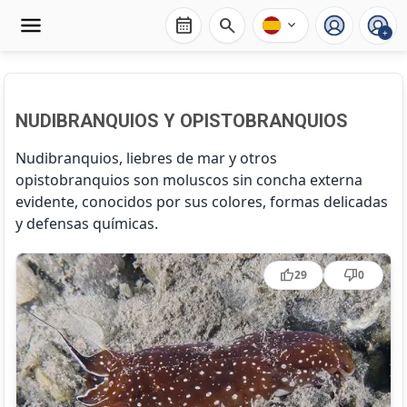
calendar_month
search
expand_more
+
NUDIBRANQUIOS Y OPISTOBRANQUIOS
Nudibranquios, liebres de mar y otros
opistobranquios son moluscos sin concha externa
evidente, conocidos por sus colores, formas delicadas
y defensas químicas.
Aglaja tricolorata
thumb_up
thumb_down
29
0
Aplysia depilans
Aplysia fasciata
Cratena peregrina
Dondice banyulensis
Elysia timida
Felimare picta