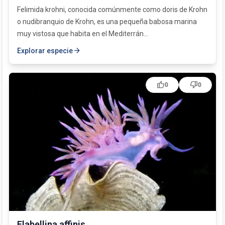
Felimida krohni, conocida comúnmente como doris de Krohn
o nudibranquio de Krohn, es una pequeña babosa marina
muy vistosa que habita en el Mediterrán...
arrow_forward
Explorar especie
thumb_up
thumb_down
0
0
Flabellina affinis