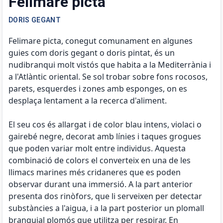
Felimare picta
DORIS GEGANT
Felimare picta, conegut comunament en algunes
guies com doris gegant o doris pintat, és un
nudibranqui molt vistós que habita a la Mediterrània i
a l'Atlàntic oriental. Se sol trobar sobre fons rocosos,
parets, esquerdes i zones amb esponges, on es
desplaça lentament a la recerca d'aliment.
El seu cos és allargat i de color blau intens, violaci o
gairebé negre, decorat amb línies i taques grogues
que poden variar molt entre individus. Aquesta
combinació de colors el converteix en una de les
llimacs marines més cridaneres que es poden
observar durant una immersió. A la part anterior
presenta dos rinòfors, que li serveixen per detectar
substàncies a l'aigua, i a la part posterior un plomall
branquial plomós que utilitza per respirar. En