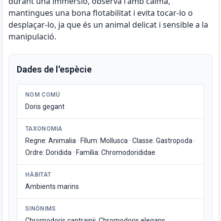
durant una immersió, observa'l'amb calma,
mantingues una bona flotabilitat i evita tocar-lo o
desplaçar-lo, ja que és un animal delicat i sensible a la
manipulació.
Dades de l'espècie
NOM COMÚ
Doris gegant
TAXONOMIA
Regne: Animalia · Fílum: Mollusca · Classe: Gastropoda ·
Ordre: Doridida · Família: Chromodorididae
HÀBITAT
Ambients marins
SINÒNIMS
Chromodoris cantrainii, Chromodoris elegans,