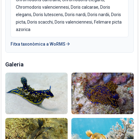
Chromodoris valenciennesi, Doris calcarae, Doris
elegans, Doris lutescens, Doris nardi, Doris nardii, Doris
picta, Doris scacchi, Doris valenciennesi, Felimare picta
azorica
arrow_forward
Fitxa taxonòmica a WoRMS
Galeria