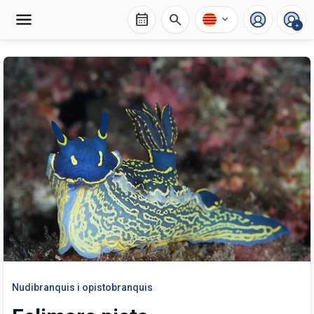
calendar_month
search
expand_more
+
Nudibranquis i opistobranquis