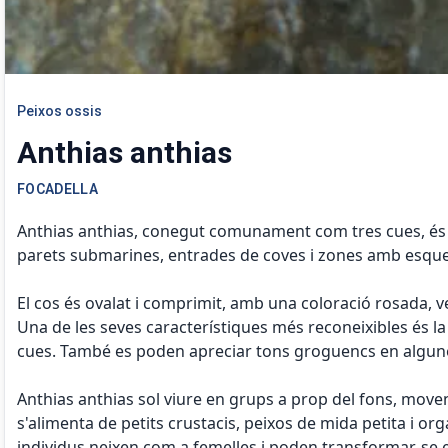
Peixos ossis
Anthias anthias
FOCADELLA
Anthias anthias, conegut comunament com tres cues, és un 
parets submarines, entrades de coves i zones amb esquerd
El cos és ovalat i comprimit, amb una coloració rosada, 
Una de les seves característiques més reconeixibles és l
cues. També es poden apreciar tons groguencs en algunes al
Anthias anthias sol viure en grups a prop del fons, moven
s'alimenta de petits crustacis, peixos de mida petita i o
individus neixen com a femelles i poden transformar-se en