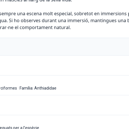
s sempre una escena molt especial, sobretot en immersions 
aigua. Si ho observes durant una immersió, mantingues una bo
erar-ne el comportament natural.
erciformes · Família: Anthiadidae
equats per a l’espècie.