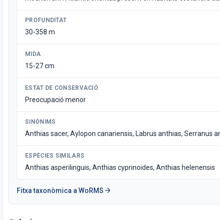
PROFUNDITAT
30-358 m
MIDA
15-27 cm
ESTAT DE CONSERVACIÓ
Preocupació menor
SINÒNIMS
Anthias sacer, Aylopon canariensis, Labrus anthias, Serranus a
ESPÈCIES SIMILARS
Anthias asperilinguis, Anthias cyprinoides, Anthias helenensis
arrow_forward
Fitxa taxonòmica a WoRMS