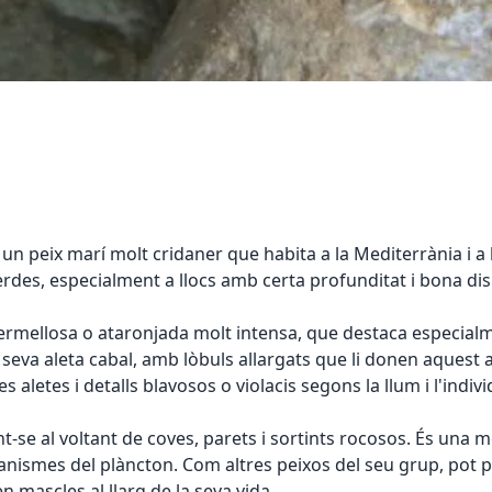
peix marí molt cridaner que habita a la Mediterrània i a l'
es, especialment a llocs amb certa profunditat i bona disp
vermellosa o ataronjada molt intensa, que destaca especialm
a seva aleta cabal, amb lòbuls allargats que li donen aques
etes i detalls blavosos o violacis segons la llum i l'indivi
t-se al voltant de coves, parets i sortints rocosos. És una 
rganismes del plàncton. Com altres peixos del seu grup, pot 
 mascles al llarg de la seva vida.