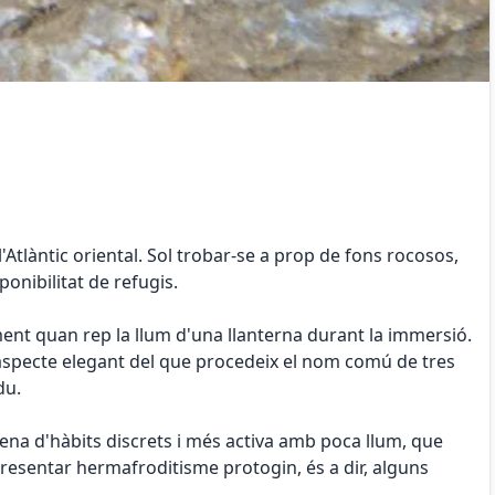
Atlàntic oriental. Sol trobar-se a prop de fons rocosos,
onibilitat de refugis.
ent quan rep la llum d'una llanterna durant la immersió.
t aspecte elegant del que procedeix el nom comú de tres
du.
mena d'hàbits discrets i més activa amb poca llum, que
presentar hermafroditisme protogin, és a dir, alguns