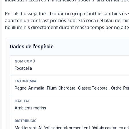
Per als bussejadors, trobar un grup d'anthies anthies é
aporten un contrast preciós sobre la roca i el blau de l'
ho il·luminis directament durant massa temps per no alt
Dades de l'espècie
NOM COMÚ
Focadella
TAXONOMIA
Regne: Animalia · Fílum: Chordata · Classe: Teleostei · Ordre: P
HÀBITAT
Ambients marins
DISTRIBUCIÓ
Mediterrani i Atlàntic oriental; present en hàbitats costaners ad