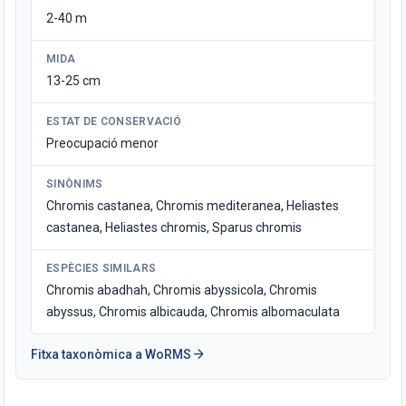
2-40 m
MIDA
13-25 cm
ESTAT DE CONSERVACIÓ
Preocupació menor
SINÒNIMS
Chromis castanea, Chromis mediteranea, Heliastes
castanea, Heliastes chromis, Sparus chromis
ESPÈCIES SIMILARS
Chromis abadhah, Chromis abyssicola, Chromis
abyssus, Chromis albicauda, Chromis albomaculata
arrow_forward
Fitxa taxonòmica a WoRMS