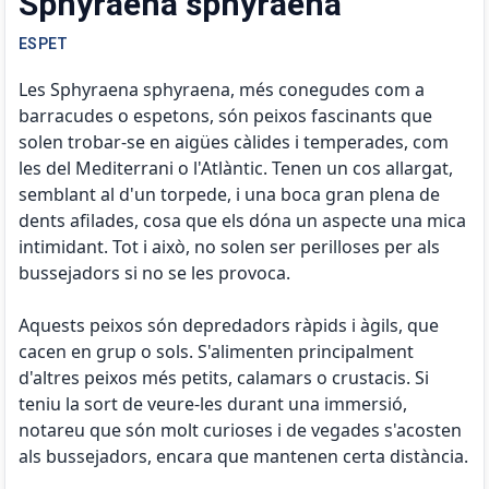
Sphyraena sphyraena
ESPET
Les Sphyraena sphyraena, més conegudes com a
barracudes o espetons, són peixos fascinants que
solen trobar-se en aigües càlides i temperades, com
les del Mediterrani o l'Atlàntic. Tenen un cos allargat,
semblant al d'un torpede, i una boca gran plena de
dents afilades, cosa que els dóna un aspecte una mica
intimidant. Tot i això, no solen ser perilloses per als
bussejadors si no se les provoca.
Aquests peixos són depredadors ràpids i àgils, que
cacen en grup o sols. S'alimenten principalment
d'altres peixos més petits, calamars o crustacis. Si
teniu la sort de veure-les durant una immersió,
notareu que són molt curioses i de vegades s'acosten
als bussejadors, encara que mantenen certa distància.