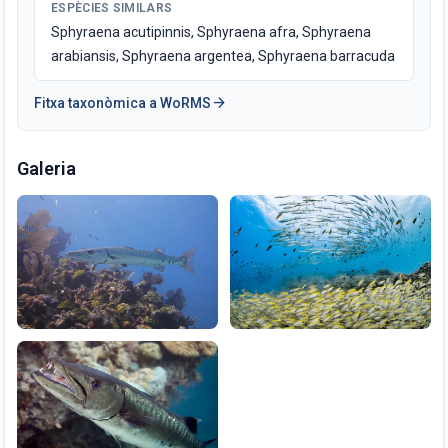
ESPÈCIES SIMILARS
Sphyraena acutipinnis, Sphyraena afra, Sphyraena
arabiansis, Sphyraena argentea, Sphyraena barracuda
arrow_forward
Fitxa taxonòmica a WoRMS
Galeria