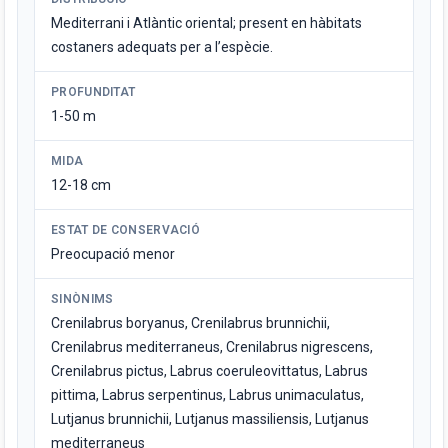
Mediterrani i Atlàntic oriental; present en hàbitats
costaners adequats per a l’espècie.
PROFUNDITAT
1-50 m
MIDA
12-18 cm
ESTAT DE CONSERVACIÓ
Preocupació menor
SINÒNIMS
Crenilabrus boryanus, Crenilabrus brunnichii,
Crenilabrus mediterraneus, Crenilabrus nigrescens,
Crenilabrus pictus, Labrus coeruleovittatus, Labrus
pittima, Labrus serpentinus, Labrus unimaculatus,
Lutjanus brunnichii, Lutjanus massiliensis, Lutjanus
mediterraneus