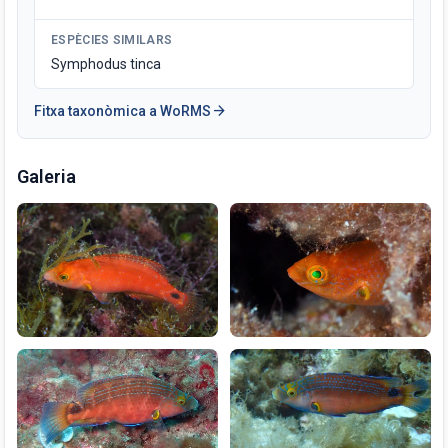
ESPÈCIES SIMILARS
Symphodus tinca
arrow_forward
Fitxa taxonòmica a WoRMS
Galeria