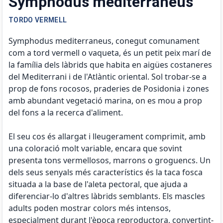
Symphodus mediterraneus
TORDO VERMELL
Symphodus mediterraneus, conegut comunament
com a tord vermell o vaqueta, és un petit peix marí de
la família dels làbrids que habita en aigües costaneres
del Mediterrani i de l'Atlàntic oriental. Sol trobar-se a
prop de fons rocosos, praderies de Posidonia i zones
amb abundant vegetació marina, on es mou a prop
del fons a la recerca d'aliment.
El seu cos és allargat i lleugerament comprimit, amb
una coloració molt variable, encara que sovint
presenta tons vermellosos, marrons o groguencs. Un
dels seus senyals més característics és la taca fosca
situada a la base de l'aleta pectoral, que ajuda a
diferenciar-lo d'altres làbrids semblants. Els mascles
adults poden mostrar colors més intensos,
especialment durant l'època reproductora, convertint-