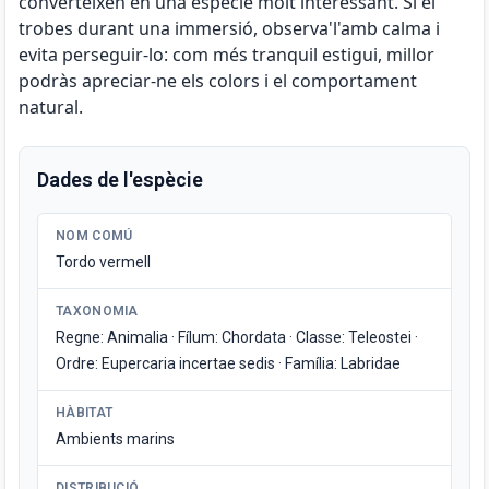
converteixen en una espècie molt interessant. Si el
trobes durant una immersió, observa'l'amb calma i
evita perseguir-lo: com més tranquil estigui, millor
podràs apreciar-ne els colors i el comportament
natural.
Dades de l'espècie
NOM COMÚ
Tordo vermell
TAXONOMIA
Regne: Animalia · Fílum: Chordata · Classe: Teleostei ·
Ordre: Eupercaria incertae sedis · Família: Labridae
HÀBITAT
Ambients marins
DISTRIBUCIÓ