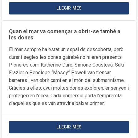
LLEGIR MÉS
SOBRE LA NOTÍCIA DUES MANER
Quan el mar va començar a obrir-se també a
les dones
El mar sempre ha estat un espai de descoberta, però
durant segles les dones gairebé no hi eren presents.
Pioneres com Katherine Dare, Simone Cousteau, Suki
Frazier o Penelope “Mossy” Powell van trencar
barreres i van obrir camí en el món del submarinisme.
Gràcies a elles, avui moltes dones exploren, ensenyen i
protegeixen l’oceà. Cada immersió porta l’empremta
d’aquelles que es van atrevir a baixar primer.
LLEGIR MÉS
SOBRE LA NOTÍCIA QUAN EL MA