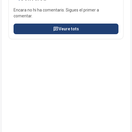
Encara no hi ha comentaris. Sigues el primer a
comentar.
chat
Veure tots