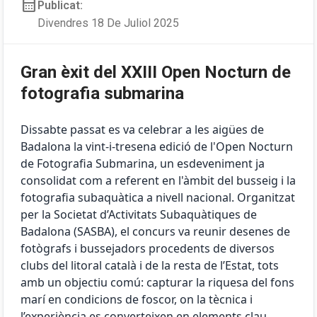
calendar_month
Publicat:
Divendres 18 De Juliol 2025
Gran èxit del XXIII Open Nocturn de
fotografia submarina
Dissabte passat es va celebrar a les aigües de
Badalona la vint-i-tresena edició de l'Open Nocturn
de Fotografia Submarina, un esdeveniment ja
consolidat com a referent en l'àmbit del busseig i la
fotografia subaquàtica a nivell nacional. Organitzat
per la Societat d’Activitats Subaquàtiques de
Badalona (SASBA), el concurs va reunir desenes de
fotògrafs i bussejadors procedents de diversos
clubs del litoral català i de la resta de l’Estat, tots
amb un objectiu comú: capturar la riquesa del fons
marí en condicions de foscor, on la tècnica i
l’experiència es converteixen en elements clau.