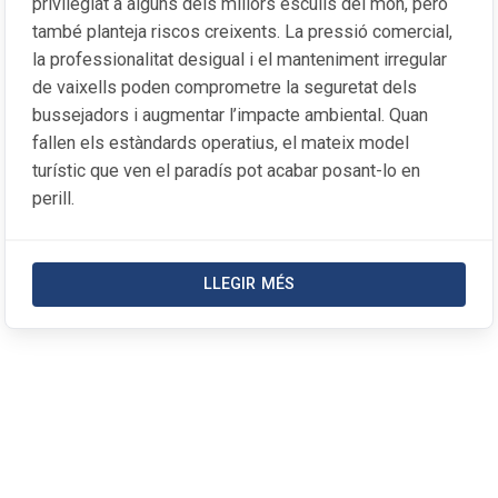
privilegiat a alguns dels millors esculls del món, però
també planteja riscos creixents. La pressió comercial,
la professionalitat desigual i el manteniment irregular
de vaixells poden comprometre la seguretat dels
bussejadors i augmentar l’impacte ambiental. Quan
fallen els estàndards operatius, el mateix model
turístic que ven el paradís pot acabar posant-lo en
perill.
LLEGIR MÉS
SOBRE LA NOTÍCIA SUBMARINISM