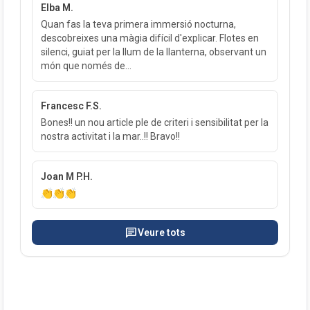
Elba M.
Quan fas la teva primera immersió nocturna,
descobreixes una màgia difícil d'explicar. Flotes en
silenci, guiat per la llum de la llanterna, observant un
món que només de...
Francesc F.S.
Bones!! un nou article ple de criteri i sensibilitat per la
nostra activitat i la mar..!! Bravo!!
Joan M P.H.
👏👏👏
chat
Veure tots