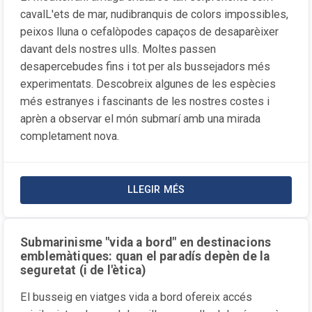
cavalL'ets de mar, nudibranquis de colors impossibles,
peixos lluna o cefalòpodes capaços de desaparèixer
davant dels nostres ulls. Moltes passen
desapercebudes fins i tot per als bussejadors més
experimentats. Descobreix algunes de les espècies
més estranyes i fascinants de les nostres costes i
aprèn a observar el món submarí amb una mirada
completament nova.
LLEGIR MÉS
SOBRE LA NOTÍCIA ELS ANIMAL
Submarinisme "vida a bord" en destinacions
emblemàtiques: quan el paradís depèn de la
seguretat (i de l'ètica)
El busseig en viatges vida a bord ofereix accés