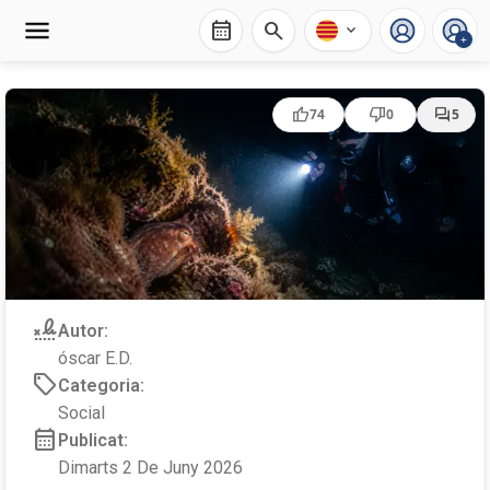
calendar_month
search
expand_more
+
thumb_up
thumb_down
forum
74
0
5
signature
Autor:
óscar E.D.
sell
Categoria:
Social
calendar_month
Publicat:
Dimarts 2 De Juny 2026