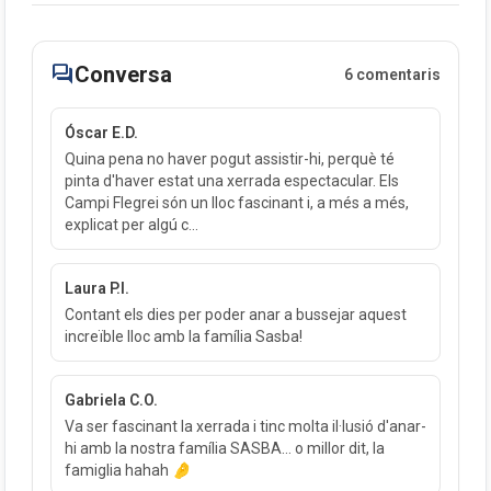
forum
Conversa
6 comentaris
Óscar E.D.
Quina pena no haver pogut assistir-hi, perquè té
pinta d'haver estat una xerrada espectacular. Els
Campi Flegrei són un lloc fascinant i, a més a més,
explicat per algú c...
Laura P.I.
Contant els dies per poder anar a bussejar aquest
increïble lloc amb la família Sasba!
Gabriela C.O.
Va ser fascinant la xerrada i tinc molta il·lusió d'anar-
hi amb la nostra família SASBA… o millor dit, la
famiglia hahah 🤌