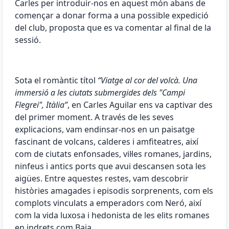
Carles per introduir-nos en aquest món abans de
començar a donar forma a una possible expedició
del club, proposta que es va comentar al final de la
sessió.
Sota el romàntic títol
“Viatge al cor del volcà. Una
immersió a les ciutats submergides dels "Campi
Flegrei", Itàlia”
, en Carles Aguilar ens va captivar des
del primer moment. A través de les seves
explicacions, vam endinsar-nos en un paisatge
fascinant de volcans, calderes i amfiteatres, així
com de ciutats enfonsades, vil·les romanes, jardins,
ninfeus i antics ports que avui descansen sota les
aigües. Entre aquestes restes, vam descobrir
històries amagades i episodis sorprenents, com els
complots vinculats a emperadors com Neró, així
com la vida luxosa i hedonista de les elits romanes
en indrets com Baia.