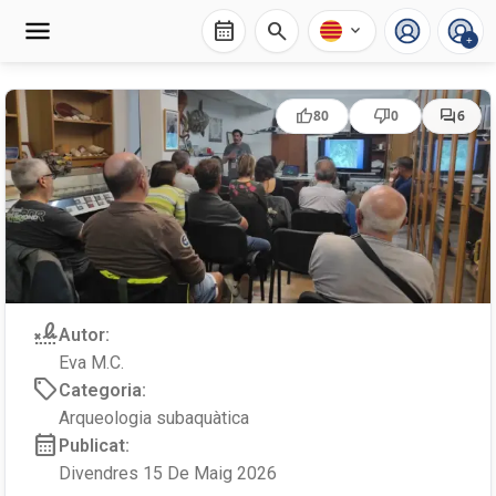
calendar_month
search
expand_more
+
thumb_up
thumb_down
forum
80
0
6
signature
Autor:
Eva M.C.
sell
Categoria:
Arqueologia subaquàtica
calendar_month
Publicat:
Divendres 15 De Maig 2026