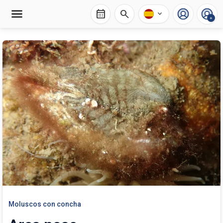
calendar_month
search
expand_more
+
Moluscos con concha