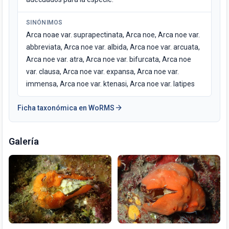
SINÓNIMOS
Arca noae var. suprapectinata, Arca noe, Arca noe var.
abbreviata, Arca noe var. albida, Arca noe var. arcuata,
Arca noe var. atra, Arca noe var. bifurcata, Arca noe
var. clausa, Arca noe var. expansa, Arca noe var.
immensa, Arca noe var. ktenasi, Arca noe var. latipes
arrow_forward
Ficha taxonómica en WoRMS
Galería