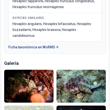
Hexaplex tapparonii, Hexaplex trunculus conglobatus,
Hexaplex trunculus neomagensis
ESPECIES SIMILARES
Hexaplex angularis, Hexaplex bifasciatus, Hexaplex
bozzadamii, Hexaplex brassica, Hexaplex
candidissimus
arrow_forward
Ficha taxonómica en WoRMS
Galería