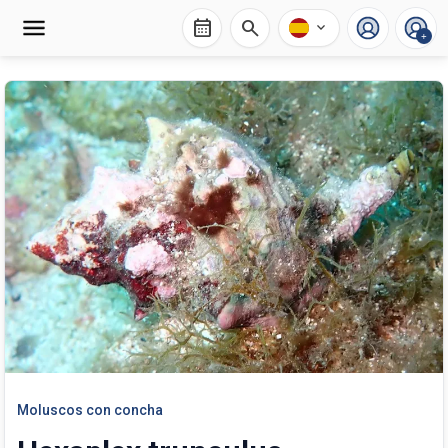
calendar_month
search
expand_more
+
Moluscos con concha