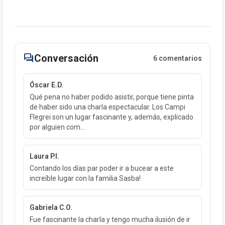
forum
Conversación
6 comentarios
Óscar E.D.
Qué pena no haber podido asistir, porque tiene pinta
de haber sido una charla espectacular. Los Campi
Flegrei son un lugar fascinante y, además, explicado
por alguien com...
Laura P.I.
Contando los días par poder ir a bucear a este
increíble lugar con la familia Sasba!
Gabriela C.O.
Fue fascinante la charla y tengo mucha ilusión de ir