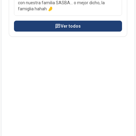
con nuestra familia SASBA… o mejor dicho, la
famiglia hahah 🤌
chat
Ver todos