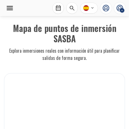
calendar_month
search
expand_more
+
Mapa de puntos de inmersión
SASBA
Explora inmersiones reales con información útil para planificar
salidas de forma segura.