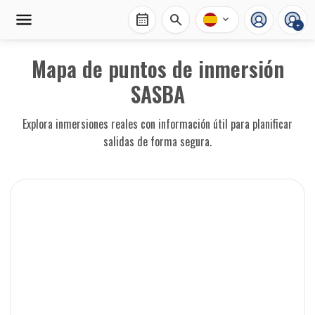
calendar_month
search
expand_more
+
Mapa de puntos de inmersión
SASBA
Explora inmersiones reales con información útil para planificar
salidas de forma segura.