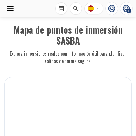
calendar_month
search
expand_more
+
Mapa de puntos de inmersión
SASBA
Explora inmersiones reales con información útil para planificar
salidas de forma segura.