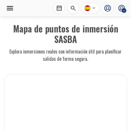
calendar_month
search
expand_more
+
Mapa de puntos de inmersión
SASBA
Explora inmersiones reales con información útil para planificar
salidas de forma segura.