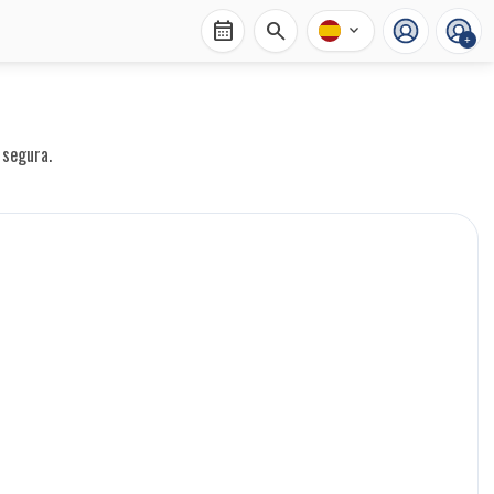
calendar_month
search
expand_more
+
 segura.