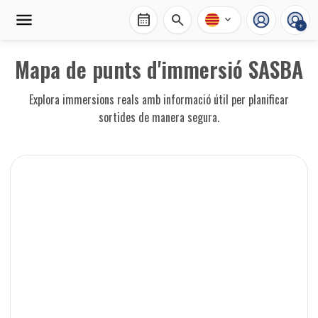
calendar_month
search
expand_more
+
Mapa de punts d'immersió SASBA
Explora immersions reals amb informació útil per planificar
sortides de manera segura.