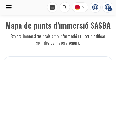
calendar_month
search
expand_more
+
Mapa de punts d'immersió SASBA
Explora immersions reals amb informació útil per planificar
sortides de manera segura.