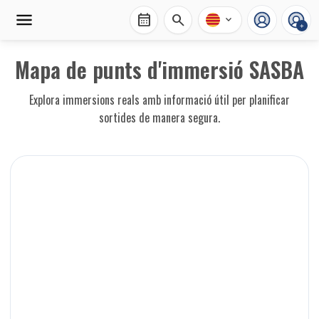
calendar_month
search
expand_more
+
Mapa de punts d'immersió SASBA
Explora immersions reals amb informació útil per planificar
sortides de manera segura.