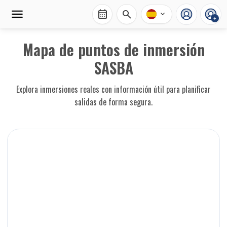
calendar_month
search
expand_more
+
Mapa de puntos de inmersión
SASBA
Explora inmersiones reales con información útil para planificar
salidas de forma segura.