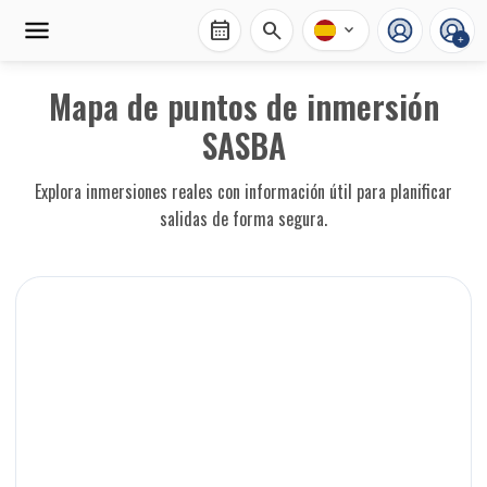
calendar_month
search
expand_more
+
Mapa de puntos de inmersión
SASBA
Explora inmersiones reales con información útil para planificar
salidas de forma segura.